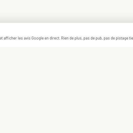
t afficher les avis Google en direct. Rien de plus, pas de pub, pas de pistage ti
ON Y VA ?
VOTRE PROJET