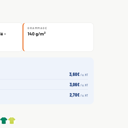
GRAMMAGE
é -
140 g/m²
3,60€
/ u. HT
3,06€
/ u. HT
2,70€
/ u. HT
S