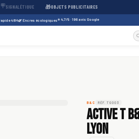
🪧
🎁
SIGNALÉTIQUE
OBJETS PUBLICITAIRES
⭐ 4,7/5 · 196 avis Google
 rapide 48H
🌿 Encres écologiques
B&C
RÉF. TG003
Active T B
Lyon