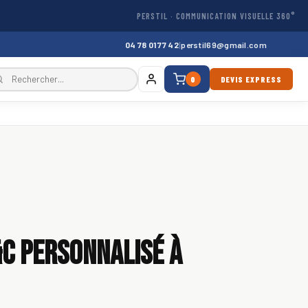
PERSTIL · COMMUNICATION VISUELLE 360°
04 78 01 77 42
|
perstil69@gmail.com
0
DEVIS EXPRESS
&C personnalisé à