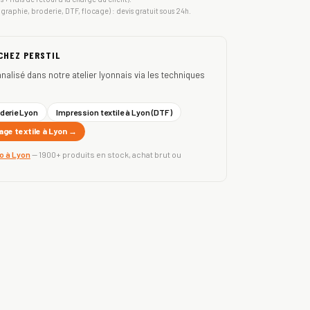
igraphie, broderie, DTF, flocage) : devis gratuit sous 24h.
 CHEZ PERSTIL
nnalisé dans notre atelier lyonnais via les techniques
derie Lyon
Impression textile à Lyon (DTF)
ge textile à Lyon →
ro à Lyon
— 1900+ produits en stock, achat brut ou