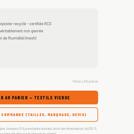
lyester recyclé - certifiée RCS
éritablement non genrée
n de l'humidité (mesh)
Palier ≤ 50 pièces
R AU PANIER — TEXTILE VIERGE
 COMMANDE (TAILLES, MARQUAGE, DEVIS)
gne, livraison 3-5 jours
(selon stocks)
, droit de rétractation 14j (30 %
s + frais de retour à la charge du client).