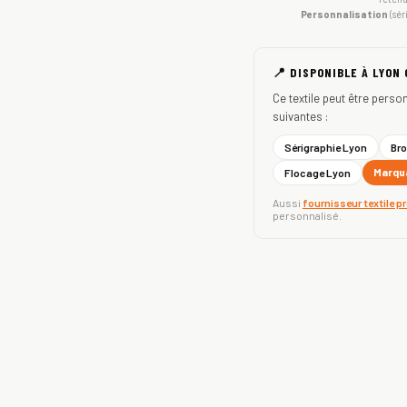
Personnalisation
(sér
📍 DISPONIBLE À LYON
Ce textile peut être perso
suivantes :
Sérigraphie Lyon
Bro
Marqua
Flocage Lyon
Aussi
fournisseur textile p
personnalisé.