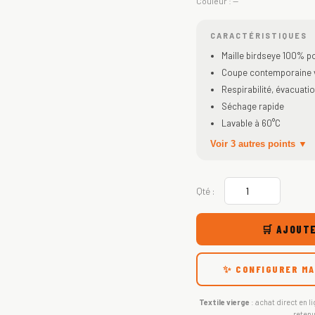
Couleur :
—
CARACTÉRISTIQUES
Maille birdseye 100% po
Coupe contemporaine v
Respirabilité, évacuatio
Séchage rapide
Lavable à 60°C
Voir 3 autres points ▼
Qté :
🛒 AJOUTE
✨ CONFIGURER MA
Textile vierge
: achat direct en li
retenu