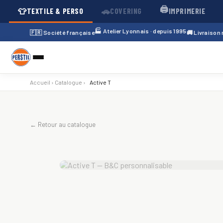
🖨️
👕
🚗
TEXTILE & PERSO
COVERING
IMPRIMERIE
🏭 Atelier Lyonnais · depuis 1995
🇫🇷 Société française
🚚 Livraison
Accueil
›
Catalogue
›
Active T
← Retour au catalogue