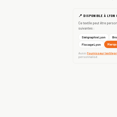
📍 DISPONIBLE À LYON
Ce textile peut être perso
suivantes :
Sérigraphie Lyon
Bro
Marqua
Flocage Lyon
Aussi
fournisseur textile p
personnalisé.