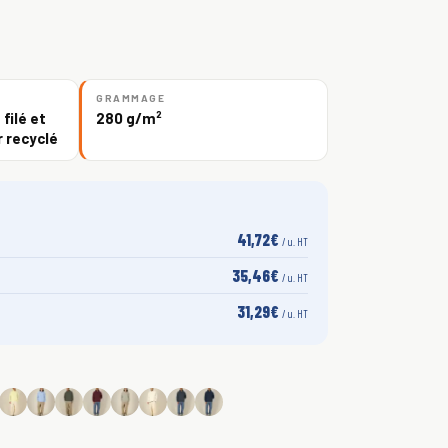
GRAMMAGE
filé et
280 g/m²
 recyclé
41,72€
/ u. HT
35,46€
/ u. HT
31,29€
/ u. HT
S