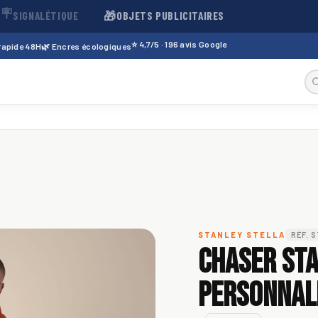
🪧
🎁
SIGNALÉTIQUE
OBJETS PUBLICITAIRES
⭐ 4,7/5 · 196 avis Google
 rapide 48H
🌿 Encres écologiques
STANLEY STELLA
RÉF. 
Chaser Sta
personnali