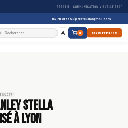
PERSTIL · COMMUNICATION VISUELLE 360°
04 78 01 77 42
|
perstil69@gmail.com
0
DEVIS EXPRESS
STSU077
nley Stella
sé à Lyon