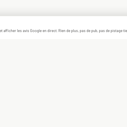
t afficher les avis Google en direct. Rien de plus, pas de pub, pas de pistage ti
ON Y VA ?
VOTRE PROJET
COMMENCE ICI