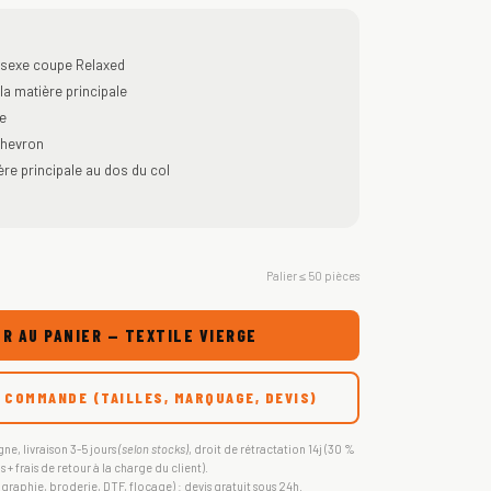
isexe coupe Relaxed
a matière principale
e
chevron
re principale au dos du col
Palier ≤ 50 pièces
R AU PANIER — TEXTILE VIERGE
 COMMANDE (TAILLES, MARQUAGE, DEVIS)
gne, livraison 3-5 jours
(selon stocks)
, droit de rétractation 14j (30 %
s + frais de retour à la charge du client).
igraphie, broderie, DTF, flocage) : devis gratuit sous 24h.