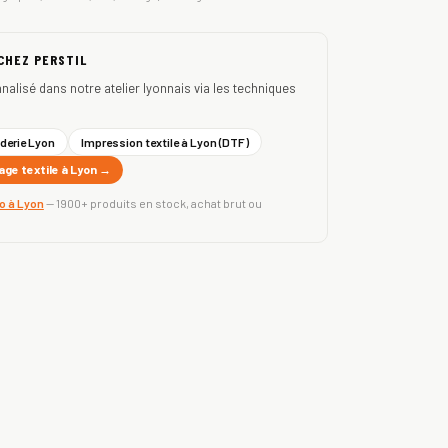
 CHEZ PERSTIL
nnalisé dans notre atelier lyonnais via les techniques
derie Lyon
Impression textile à Lyon (DTF)
ge textile à Lyon →
ro à Lyon
— 1900+ produits en stock, achat brut ou