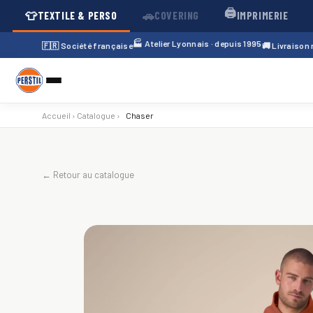
🖨️
👕
🚗
TEXTILE & PERSO
COVERING
IMPRIMERIE
🏭 Atelier Lyonnais · depuis 1995
🇫🇷 Société française
🚚 Livraison
Accueil
›
Catalogue
›
Chaser
← Retour au catalogue