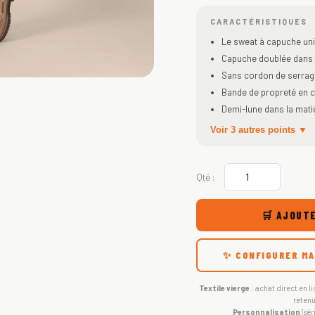
CARACTÉRISTIQUES
Le sweat à capuche un
Capuche doublée dans l
Sans cordon de serrag
Bande de propreté en 
Demi-lune dans la matiè
Voir 3 autres points ▼
Qté :
🛒 AJOUTE
✨ CONFIGURER MA
Textile vierge
: achat direct en li
retenu
Personnalisation
(sér