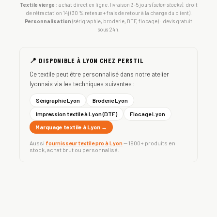
Textile vierge
: achat direct en ligne, livraison 3-5 jours
(selon stocks)
, droit
de rétractation 14j (30 % retenus + frais de retour à la charge du client).
Personnalisation
(sérigraphie, broderie, DTF, flocage) : devis gratuit
sous 24h.
📍 DISPONIBLE À LYON CHEZ PERSTIL
Ce textile peut être personnalisé dans notre atelier
lyonnais via les techniques suivantes :
Sérigraphie Lyon
Broderie Lyon
Impression textile à Lyon (DTF)
Flocage Lyon
Marquage textile à Lyon →
Aussi
fournisseur textile pro à Lyon
— 1900+ produits en
stock, achat brut ou personnalisé.