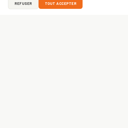
REFUSER
TOUT ACCEPTER
ON Y VA ?
VOTRE PROJET
COMMENCE ICI
Entreprise, asso ou créateur — envoyez-nous votre idée.
Devis gratuit sous 24h
, livraison express
48h
. France +
Europe.