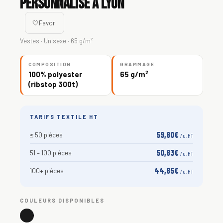
personnalisé à Lyon
🤍
Favori
Vestes · Unisexe · 65 g/m²
COMPOSITION
GRAMMAGE
100% polyester
65 g/m²
(ribstop 300t)
TARIFS TEXTILE HT
59,80€
≤ 50 pièces
/ u. HT
50,83€
51 – 100 pièces
/ u. HT
44,85€
100+ pièces
/ u. HT
COULEURS DISPONIBLES