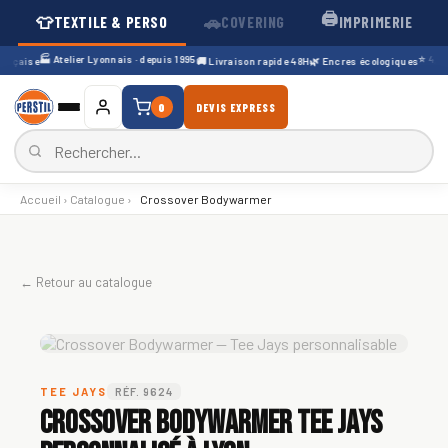
🖨️
👕
🚗
TEXTILE & PERSO
COVERING
IMPRIMERIE
🏭 Atelier Lyonnais · depuis 1995
⭐ 4,7/5 
nçaise
🚚 Livraison rapide 48H
🌿 Encres écologiques
0
DEVIS EXPRESS
Accueil
›
Catalogue
›
Crossover Bodywarmer
← Retour au catalogue
TEE JAYS
RÉF. 9624
Crossover Bodywarmer Tee Jays