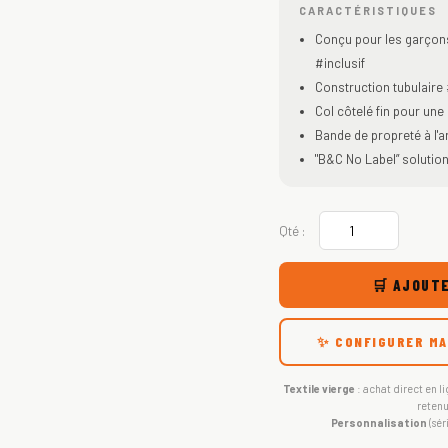
CARACTÉRISTIQUES
Conçu pour les garçons e
#inclusif
Construction tubulair
Col côtelé fin pour u
Bande de propreté à l'a
"B&C No Label” solution
Qté :
🛒 AJOUTE
✨ CONFIGURER MA
Textile vierge
: achat direct en li
retenu
Personnalisation
(sér