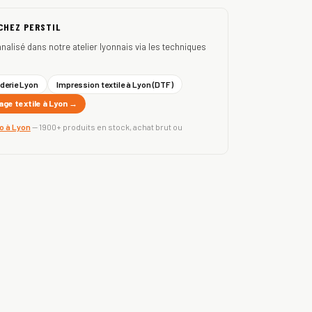
 CHEZ PERSTIL
nnalisé dans notre atelier lyonnais via les techniques
derie Lyon
Impression textile à Lyon (DTF)
ge textile à Lyon →
ro à Lyon
— 1900+ produits en stock, achat brut ou