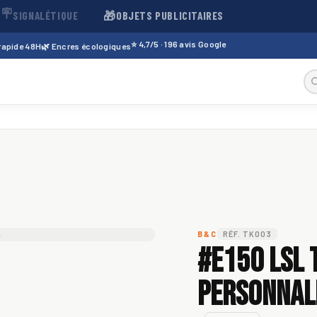
🪧
🎁
SIGNALÉTIQUE
OBJETS PUBLICITAIRES
⭐ 4,7/5 · 196 avis Google
 rapide 48H
🌿 Encres écologiques
B&C
RÉF. TK003
#E150 LSL 
personnali