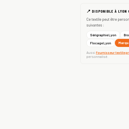
📍 DISPONIBLE À LYON
Ce textile peut être perso
suivantes :
Sérigraphie Lyon
Bro
Marqua
Flocage Lyon
Aussi
fournisseur textile p
personnalisé.