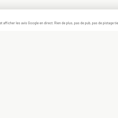
t afficher les avis Google en direct. Rien de plus, pas de pub, pas de pistage ti
ON Y VA ?
VOTRE PROJET
COMMENCE ICI