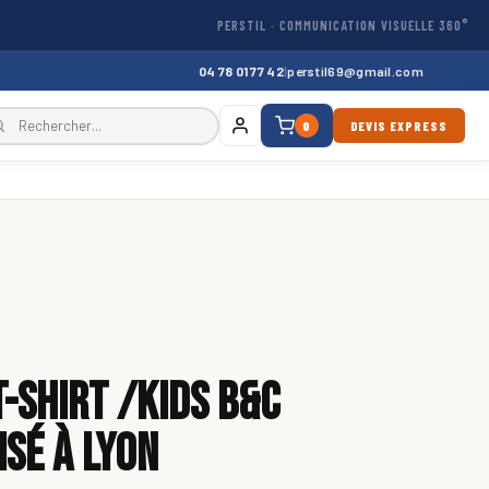
PERSTIL · COMMUNICATION VISUELLE 360°
04 78 01 77 42
|
perstil69@gmail.com
0
DEVIS EXPRESS
T-Shirt /kids B&C
sé à Lyon