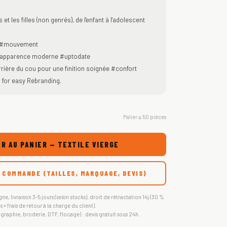
t les filles (non genrés), de l'enfant à l'adolescent
e #mouvement
ne apparence moderne #uptodate
rrière du cou pour une finition soignée #confort
 for easy Rebranding.
Palier ≤ 50 pièces
R AU PANIER — TEXTILE VIERGE
 COMMANDE (TAILLES, MARQUAGE, DEVIS)
gne, livraison 3-5 jours
(selon stocks)
, droit de rétractation 14j (30 %
s + frais de retour à la charge du client).
igraphie, broderie, DTF, flocage) : devis gratuit sous 24h.