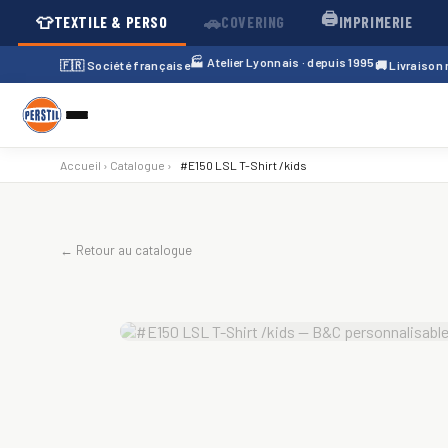
🖨️
👕
🚗
TEXTILE & PERSO
COVERING
IMPRIMERIE
🏭 Atelier Lyonnais · depuis 1995
🇫🇷 Société française
🚚 Livraison
Accueil
›
Catalogue
›
#E150 LSL T-Shirt /kids
← Retour au catalogue