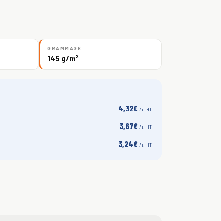
GRAMMAGE
145 g/m²
4,32€
/ u. HT
3,67€
/ u. HT
3,24€
/ u. HT
S