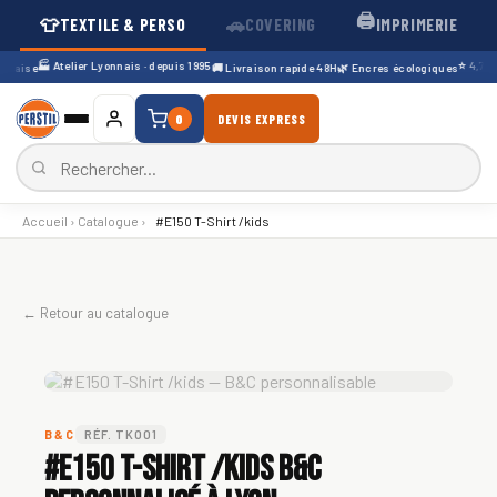
🖨️
👕
🚗
TEXTILE & PERSO
COVERING
IMPRIMERIE
🏭 Atelier Lyonnais · depuis 1995
⭐ 4,7/5 · 
çaise
🚚 Livraison rapide 48H
🌿 Encres écologiques
0
DEVIS EXPRESS
Accueil
›
Catalogue
›
#E150 T-Shirt /kids
← Retour au catalogue
B&C
RÉF. TK001
#E150 T-Shirt /kids B&C