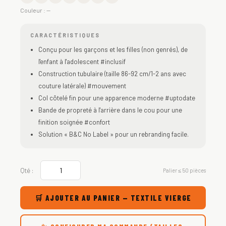
Couleur :
—
CARACTÉRISTIQUES
Conçu pour les garçons et les filles (non genrés), de
l'enfant à l'adolescent #inclusif
Construction tubulaire (taille 86-92 cm/1-2 ans avec
couture latérale) #mouvement
Col côtelé fin pour une apparence moderne #uptodate
Bande de propreté à l'arrière dans le cou pour une
finition soignée #confort
Solution « B&C No Label » pour un rebranding facile.
Qté :
Palier ≤ 50 pièces
🛒 AJOUTER AU PANIER — TEXTILE VIERGE