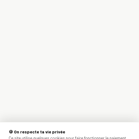
🍪 On respecte ta vie privée
Ce site utilise quelques cookies pour faire fonctionner le paiement