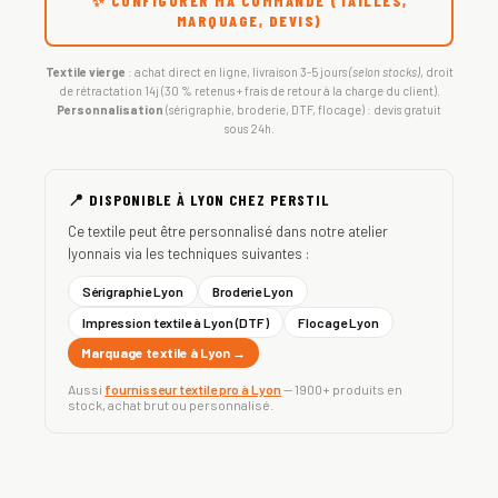
✨ CONFIGURER MA COMMANDE (TAILLES,
MARQUAGE, DEVIS)
Textile vierge
: achat direct en ligne, livraison 3-5 jours
(selon stocks)
, droit
de rétractation 14j (30 % retenus + frais de retour à la charge du client).
Personnalisation
(sérigraphie, broderie, DTF, flocage) : devis gratuit
sous 24h.
📍 DISPONIBLE À LYON CHEZ PERSTIL
Ce textile peut être personnalisé dans notre atelier
lyonnais via les techniques suivantes :
Sérigraphie Lyon
Broderie Lyon
Impression textile à Lyon (DTF)
Flocage Lyon
Marquage textile à Lyon →
Aussi
fournisseur textile pro à Lyon
— 1900+ produits en
stock, achat brut ou personnalisé.