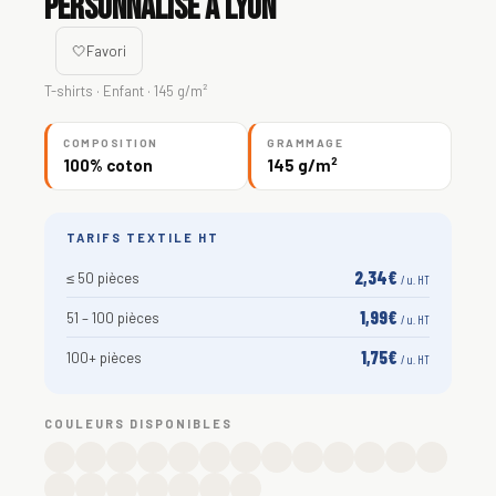
personnalisé à Lyon
🤍
Favori
T-shirts · Enfant · 145 g/m²
COMPOSITION
GRAMMAGE
100% coton
145 g/m²
TARIFS TEXTILE HT
2,34€
≤ 50 pièces
/ u. HT
1,99€
51 – 100 pièces
/ u. HT
1,75€
100+ pièces
/ u. HT
COULEURS DISPONIBLES