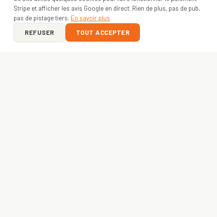
Stripe et afficher les avis Google en direct. Rien de plus, pas de pub,
pas de pistage tiers.
En savoir plus
REFUSER
TOUT ACCEPTER
ON Y VA ?
VOTRE PROJET
COMMENCE ICI
Entreprise, asso ou créateur — envoyez-nous votre idée.
Devis gratuit sous 24h
, livraison express
48h
. France +
Europe.