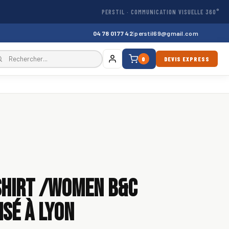
PERSTIL · COMMUNICATION VISUELLE 360°
04 78 01 77 42
|
perstil69@gmail.com
0
DEVIS EXPRESS
Shirt /women B&C
sé à Lyon