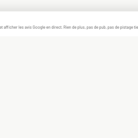
t afficher les avis Google en direct. Rien de plus, pas de pub, pas de pistage ti
ON Y VA ?
VOTRE PROJET
COMMENCE ICI