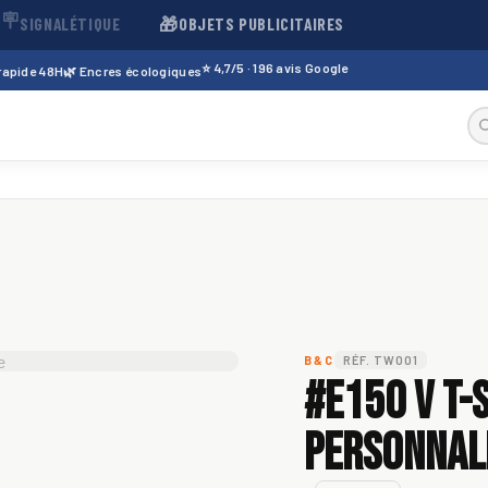
🪧
🎁
SIGNALÉTIQUE
OBJETS PUBLICITAIRES
⭐ 4,7/5 · 196 avis Google
 rapide 48H
🌿 Encres écologiques
B&C
RÉF. TW001
#E150 V T-
personnali