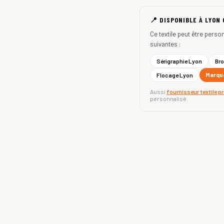
📍 DISPONIBLE À LYON
Ce textile peut être perso
suivantes :
Sérigraphie Lyon
Bro
Marqua
Flocage Lyon
Aussi
fournisseur textile p
personnalisé.