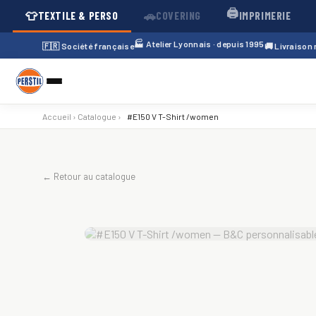
🖨️
👕
🚗
TEXTILE & PERSO
COVERING
IMPRIMERIE
🏭 Atelier Lyonnais · depuis 1995
🇫🇷 Société française
🚚 Livraison
Accueil
›
Catalogue
›
#E150 V T-Shirt /women
← Retour au catalogue