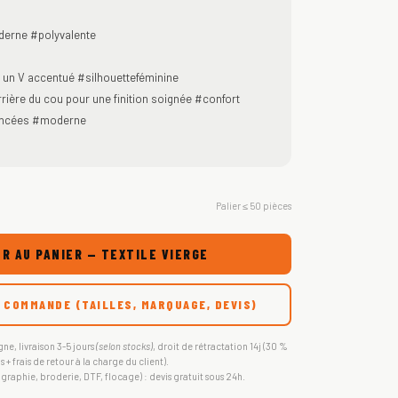
derne #polyvalente
 un V accentué #silhouetteféminine
rrière du cou pour une finition soignée #confort
vancées #moderne
Palier ≤ 50 pièces
R AU PANIER — TEXTILE VIERGE
 COMMANDE (TAILLES, MARQUAGE, DEVIS)
gne, livraison 3-5 jours
(selon stocks)
, droit de rétractation 14j (30 %
s + frais de retour à la charge du client).
igraphie, broderie, DTF, flocage) : devis gratuit sous 24h.