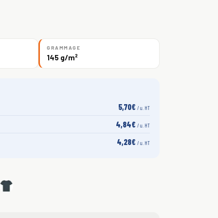
GRAMMAGE
145 g/m²
5,70€
/ u. HT
4,84€
/ u. HT
4,28€
/ u. HT
S