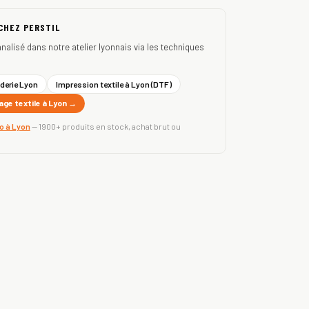
 CHEZ PERSTIL
nnalisé dans notre atelier lyonnais via les techniques
derie Lyon
Impression textile à Lyon (DTF)
ge textile à Lyon →
ro à Lyon
— 1900+ produits en stock, achat brut ou