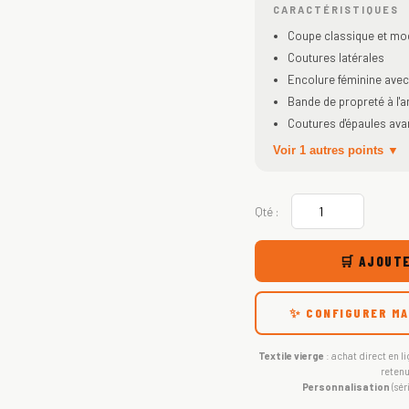
CARACTÉRISTIQUES
Coupe classique et mo
Coutures latérales
Encolure féminine avec
Bande de propreté à l'a
Coutures d'épaules a
Voir 1 autres points ▼
Qté :
🛒 AJOUTE
✨ CONFIGURER MA
Textile vierge
: achat direct en li
retenu
Personnalisation
(sér