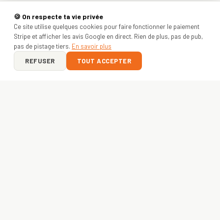
🍪 On respecte ta vie privée
Ce site utilise quelques cookies pour faire fonctionner le paiement
Stripe et afficher les avis Google en direct. Rien de plus, pas de pub,
pas de pistage tiers.
En savoir plus
REFUSER
TOUT ACCEPTER
ON Y VA ?
VOTRE PROJET
COMMENCE ICI
Entreprise, asso ou créateur — envoyez-nous votre idée.