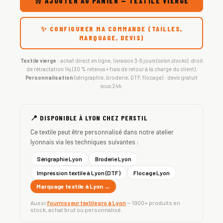
🛒 AJOUTER AU PANIER — TEXTILE VIERGE
✨ CONFIGURER MA COMMANDE (TAILLES,
MARQUAGE, DEVIS)
Textile vierge
: achat direct en ligne, livraison 3-5 jours
(selon stocks)
, droit
de rétractation 14j (30 % retenus + frais de retour à la charge du client).
Personnalisation
(sérigraphie, broderie, DTF, flocage) : devis gratuit
sous 24h.
📍 DISPONIBLE À LYON CHEZ PERSTIL
Ce textile peut être personnalisé dans notre atelier
lyonnais via les techniques suivantes :
Sérigraphie Lyon
Broderie Lyon
Impression textile à Lyon (DTF)
Flocage Lyon
Marquage textile à Lyon →
Aussi
fournisseur textile pro à Lyon
— 1900+ produits en
stock, achat brut ou personnalisé.