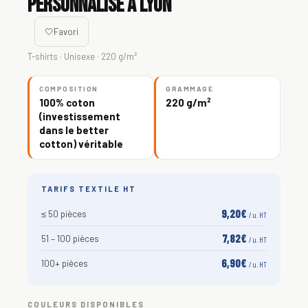
personnalisé à Lyon
🤍
Favori
T-shirts · Unisexe · 220 g/m²
COMPOSITION
GRAMMAGE
100% coton
220 g/m²
(investissement
dans le better
cotton) véritable
TARIFS TEXTILE HT
9,20€
≤ 50 pièces
/ u. HT
7,82€
51 – 100 pièces
/ u. HT
6,90€
100+ pièces
/ u. HT
COULEURS DISPONIBLES