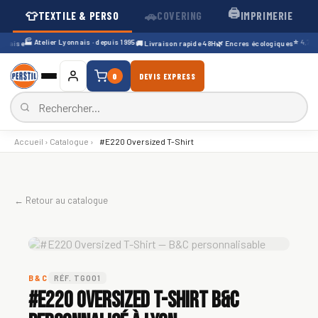
🖨️
👕
🚗
TEXTILE & PERSO
COVERING
IMPRIMERIE
🏭 Atelier Lyonnais · depuis 1995
⭐ 4,7/5 · 
çaise
🚚 Livraison rapide 48H
🌿 Encres écologiques
0
DEVIS EXPRESS
Accueil
›
Catalogue
›
#E220 Oversized T-Shirt
← Retour au catalogue
B&C
RÉF. TG001
#E220 Oversized T-Shirt B&C