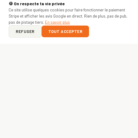
🍪 On respecte ta vie privée
Ce site utilise quelques cookies pour faire fonctionner le paiement
Stripe et afficher les avis Google en direct. Rien de plus, pas de pub,
pas de pistage tiers.
En savoir plus
REFUSER
TOUT ACCEPTER
ON Y VA ?
VOTRE PROJET
COMMENCE ICI
Entreprise, asso ou créateur — envoyez-nous votre idée.
Devis gratuit sous 24h
, livraison express
48h
. France +