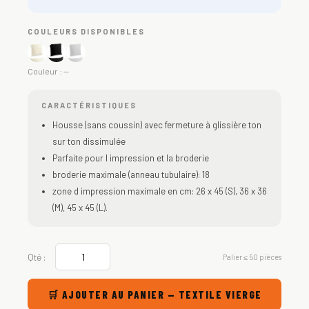
COULEURS DISPONIBLES
Couleur :
—
CARACTÉRISTIQUES
Housse (sans coussin) avec fermeture à glissière ton
sur ton dissimulée
Parfaite pour l impression et la broderie
broderie maximale (anneau tubulaire): 18
zone d impression maximale en cm: 26 x 45 (S), 36 x 36
(M), 45 x 45 (L).
Qté :
Palier ≤ 50 pièces
🛒 AJOUTER AU PANIER — TEXTILE VIERGE