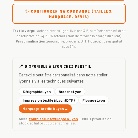
✨ CONFIGURER MA COMMANDE (TAILLES,
MARQUAGE, DEVIS)
Textile vierge
: achat direct en ligne, livraison 3-5 jours
(selon stocks)
, droit
de rétractation 14j (30 % retenus + frais de retour à la charge du client).
Personnalisation
(sérigraphie, broderie, DTF, flocage) : devis gratuit
sous 24h.
📍 DISPONIBLE À LYON CHEZ PERSTIL
Ce textile peut être personnalisé dans notre atelier
lyonnais via les techniques suivantes :
Sérigraphie Lyon
Broderie Lyon
Impression textile à Lyon (DTF)
Flocage Lyon
Marquage textile à Lyon →
Aussi
fournisseur textile pro à Lyon
— 1900+ produits en
stock, achat brut ou personnalisé.