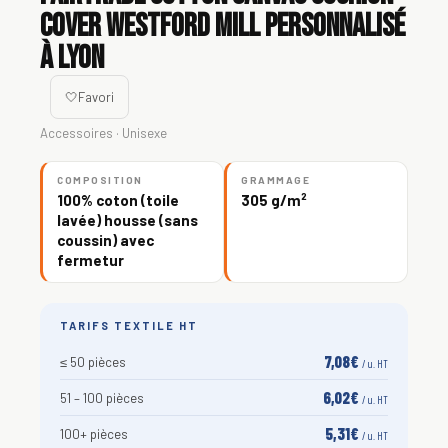
Cover Westford Mill personnalisé
à Lyon
🤍
Favori
Accessoires · Unisexe
COMPOSITION
GRAMMAGE
100% coton (toile
305 g/m²
lavée) housse (sans
coussin) avec
fermetur
TARIFS TEXTILE HT
7,08€
≤ 50 pièces
/ u. HT
6,02€
51 – 100 pièces
/ u. HT
5,31€
100+ pièces
/ u. HT