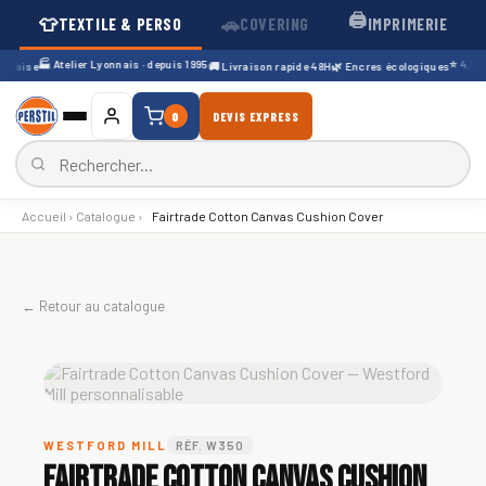
🖨️
👕
🚗
TEXTILE & PERSO
COVERING
IMPRIMERIE
🏭 Atelier Lyonnais · depuis 1995
⭐ 4,7/5 ·
çaise
🚚 Livraison rapide 48H
🌿 Encres écologiques
0
DEVIS EXPRESS
Accueil
›
Catalogue
›
Fairtrade Cotton Canvas Cushion Cover
← Retour au catalogue
WESTFORD MILL
RÉF. W350
Fairtrade Cotton Canvas Cushion