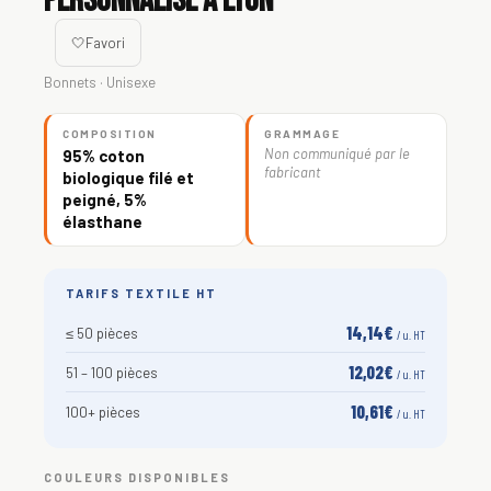
personnalisé à Lyon
🤍
Favori
Bonnets · Unisexe
COMPOSITION
GRAMMAGE
Non communiqué par le
95% coton
fabricant
biologique filé et
peigné, 5%
élasthane
TARIFS TEXTILE HT
14,14€
≤ 50 pièces
/ u. HT
12,02€
51 – 100 pièces
/ u. HT
10,61€
100+ pièces
/ u. HT
COULEURS DISPONIBLES