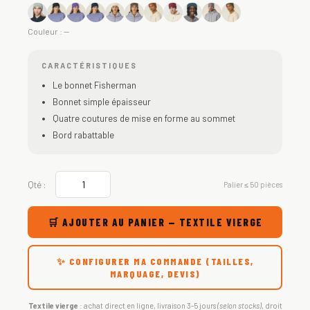
Couleur :
—
CARACTÉRISTIQUES
Le bonnet Fisherman
Bonnet simple épaisseur
Quatre coutures de mise en forme au sommet
Bord rabattable
Qté :
Palier ≤ 50 pièces
🛒 AJOUTER AU PANIER — TEXTILE VIERGE
✨ CONFIGURER MA COMMANDE (TAILLES,
MARQUAGE, DEVIS)
Textile vierge
: achat direct en ligne, livraison 3-5 jours
(selon stocks)
, droit