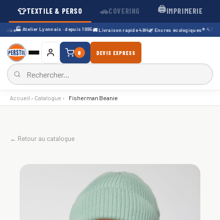
🖨️
👕
🚗
TEXTILE & PERSO
COVERING
IMPRIMERIE
🏭 Atelier Lyonnais · depuis 1995
⭐ 4,7/5 · 
aise
🚚 Livraison rapide 48H
🌿 Encres écologiques
0
DEVIS EXPRESS
Accueil
›
Catalogue
›
Fisherman Beanie
← Retour au catalogue