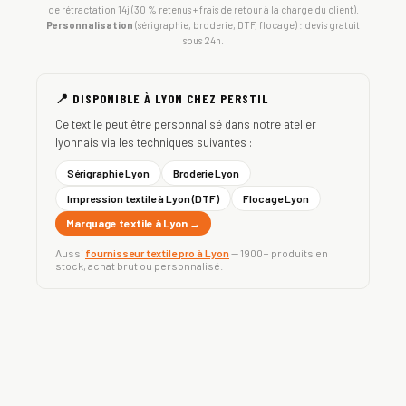
de rétractation 14j (30 % retenus + frais de retour à la charge du client).
Personnalisation
(sérigraphie, broderie, DTF, flocage) : devis gratuit
sous 24h.
📍 DISPONIBLE À LYON CHEZ PERSTIL
Ce textile peut être personnalisé dans notre atelier
lyonnais via les techniques suivantes :
Sérigraphie Lyon
Broderie Lyon
Impression textile à Lyon (DTF)
Flocage Lyon
Marquage textile à Lyon →
Aussi
fournisseur textile pro à Lyon
— 1900+ produits en
stock, achat brut ou personnalisé.