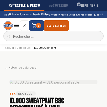
🖨️
👕
🚗
TEXTILE & PERSO
COVERING
IMPRIMERIE
🏭 Atelier Lyonnais · depuis 1995
⭐ 4,7/5 ·
çaise
🚚 Livraison rapide 48H
🌿 Encres écologiques
0
DEVIS EXPRESS
Accueil
›
Catalogue
›
ID.000 Sweatpant
← Retour au catalogue
B&C
RÉF. BG001
ID.000 Sweatpant B&C