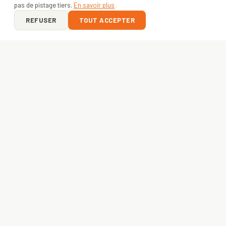
pas de pistage tiers.
En savoir plus
REFUSER
TOUT ACCEPTER
ON Y VA ?
VOTRE PROJET
COMMENCE ICI
Entreprise, asso ou créateur — envoyez-nous votre idée.
Devis gratuit sous 24h
, livraison express
48h
. France +
Europe.