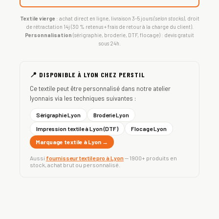
Textile vierge
: achat direct en ligne, livraison 3-5 jours
(selon stocks)
, droit
de rétractation 14j (30 % retenus + frais de retour à la charge du client).
Personnalisation
(sérigraphie, broderie, DTF, flocage) : devis gratuit
sous 24h.
📍 DISPONIBLE À LYON CHEZ PERSTIL
Ce textile peut être personnalisé dans notre atelier
lyonnais via les techniques suivantes :
Sérigraphie Lyon
Broderie Lyon
Impression textile à Lyon (DTF)
Flocage Lyon
Marquage textile à Lyon →
Aussi
fournisseur textile pro à Lyon
— 1900+ produits en
stock, achat brut ou personnalisé.