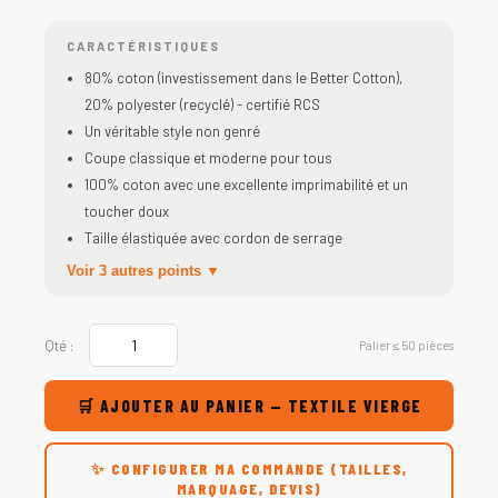
CARACTÉRISTIQUES
80% coton (investissement dans le Better Cotton),
20% polyester (recyclé) - certifié RCS
Un véritable style non genré
Coupe classique et moderne pour tous
100% coton avec une excellente imprimabilité et un
toucher doux
Taille élastiquée avec cordon de serrage
Voir 3 autres points ▼
Qté :
Palier ≤ 50 pièces
🛒 AJOUTER AU PANIER — TEXTILE VIERGE
✨ CONFIGURER MA COMMANDE (TAILLES,
MARQUAGE, DEVIS)