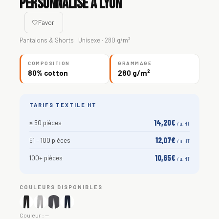
personnalisé à Lyon
🤍
Favori
Pantalons & Shorts · Unisexe · 280 g/m²
COMPOSITION
GRAMMAGE
80% cotton
280 g/m²
TARIFS TEXTILE HT
14,20€
≤ 50 pièces
/ u. HT
12,07€
51 – 100 pièces
/ u. HT
10,65€
100+ pièces
/ u. HT
COULEURS DISPONIBLES
Couleur :
—