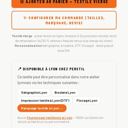
🛒 AJOUTER AU PANIER — TEXTILE VIERGE
✨ CONFIGURER MA COMMANDE (TAILLES,
MARQUAGE, DEVIS)
Textile vierge
: achat direct en ligne, livraison 3-5 jours
(selon stocks)
, droit
de rétractation 14j (30 % retenus + frais de retour à la charge du client).
Personnalisation
(sérigraphie, broderie, DTF, flocage) : devis gratuit
sous 24h.
📍 DISPONIBLE À LYON CHEZ PERSTIL
Ce textile peut être personnalisé dans notre atelier
lyonnais via les techniques suivantes :
Sérigraphie Lyon
Broderie Lyon
Impression textile à Lyon (DTF)
Flocage Lyon
Marquage textile à Lyon →
Aussi
fournisseur textile pro à Lyon
— 1900+ produits en
stock, achat brut ou personnalisé.