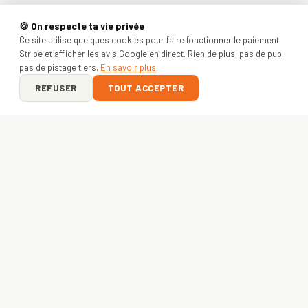
🍪 On respecte ta vie privée
Ce site utilise quelques cookies pour faire fonctionner le paiement
Stripe et afficher les avis Google en direct. Rien de plus, pas de pub,
pas de pistage tiers.
En savoir plus
REFUSER
TOUT ACCEPTER
ON Y VA ?
VOTRE PROJET
COMMENCE ICI
Entreprise, asso ou créateur — envoyez-nous votre idée.