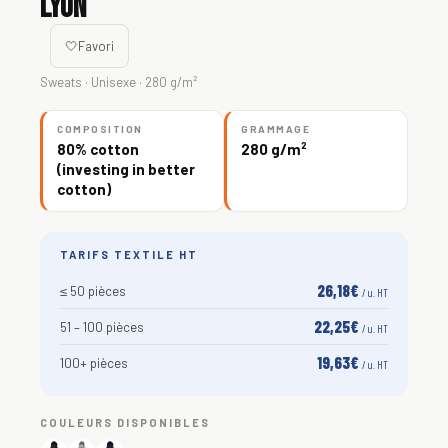
Lyon
🤍
Favori
Sweats · Unisexe · 280 g/m²
COMPOSITION
GRAMMAGE
80% cotton
280 g/m²
(investing in better
cotton)
TARIFS TEXTILE HT
26,18€
≤ 50 pièces
/ u. HT
22,25€
51 – 100 pièces
/ u. HT
19,63€
100+ pièces
/ u. HT
COULEURS DISPONIBLES