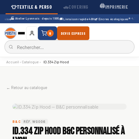
🖨️
👕
🚗
TEXTILE & PERSO
COVERING
IMPRIMERIE
🏭 Atelier Lyonnais · depuis 1995
⭐ 4,7/5 ·
çaise
🚚 Livraison rapide 48H
🌿 Encres écologiques
0
DEVIS EXPRESS
Accueil
›
Catalogue
›
ID.334 Zip Hood
← Retour au catalogue
B&C
RÉF. WG006
ID.334 Zip Hood B&C personnalisé à