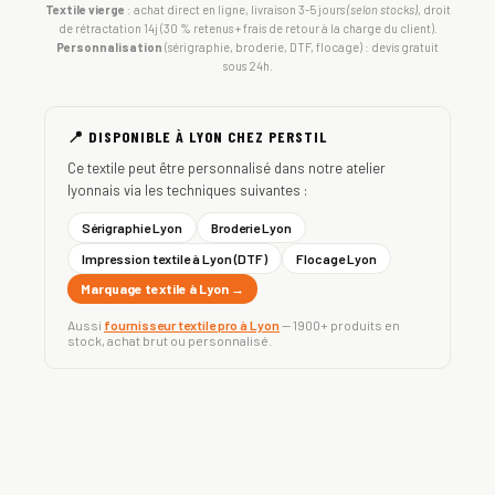
Textile vierge
: achat direct en ligne, livraison 3-5 jours
(selon stocks)
, droit
de rétractation 14j (30 % retenus + frais de retour à la charge du client).
Personnalisation
(sérigraphie, broderie, DTF, flocage) : devis gratuit
sous 24h.
📍 DISPONIBLE À LYON CHEZ PERSTIL
Ce textile peut être personnalisé dans notre atelier
lyonnais via les techniques suivantes :
Sérigraphie Lyon
Broderie Lyon
Impression textile à Lyon (DTF)
Flocage Lyon
Marquage textile à Lyon →
Aussi
fournisseur textile pro à Lyon
— 1900+ produits en
stock, achat brut ou personnalisé.