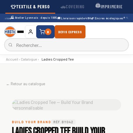
🖨️
👕
🚗
TEXTILE & PERSO
COVERING
IMPRIMERIE
🏭 Atelier Lyonnais · depuis 1995
⭐ 4,7/5 ·
çaise
🚚 Livraison rapide 48H
🌿 Encres écologiques
0
DEVIS EXPRESS
Accueil
›
Catalogue
›
Ladies Cropped Tee
← Retour au catalogue
BUILD YOUR BRAND
RÉF. BY042
Ladies Cropped Tee Build Your