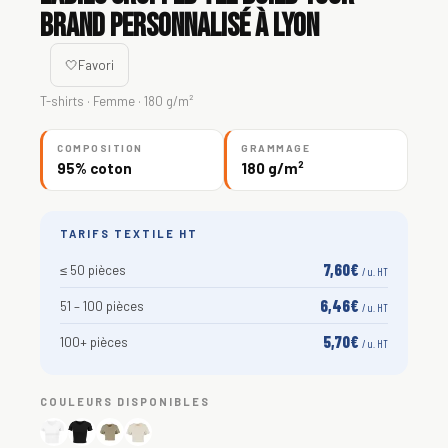
Brand personnalisé à Lyon
🤍
Favori
T-shirts · Femme · 180 g/m²
COMPOSITION
GRAMMAGE
95% coton
180 g/m²
TARIFS TEXTILE HT
7,60€
≤ 50 pièces
/ u. HT
6,46€
51 – 100 pièces
/ u. HT
5,70€
100+ pièces
/ u. HT
COULEURS DISPONIBLES