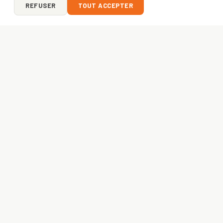
REFUSER
TOUT ACCEPTER
ON Y VA ?
VOTRE PROJET
COMMENCE ICI
Entreprise, asso ou créateur — envoyez-nous votre idée.
Devis gratuit sous 24h
, livraison express
48h
. France +
Europe.