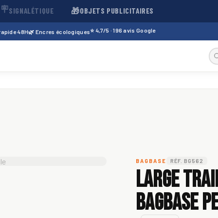
🪧
🎁
SIGNALÉTIQUE
OBJETS PUBLICITAIRES
⭐ 4,7/5 · 196 avis Google
 rapide 48H
🌿 Encres écologiques
BAGBASE
RÉF. BG562
Large Trai
Bagbase pe