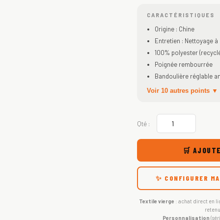
CARACTÉRISTIQUES
Origine : Chine
Entretien : Nettoyage à
100% polyester (recycl
Poignée rembourrée
Bandoulière réglable a
Voir 10 autres points ▼
Qté :
🛒 AJOUTE
✨ CONFIGURER MA
Textile vierge
: achat direct en li
retenu
Personnalisation
(sér