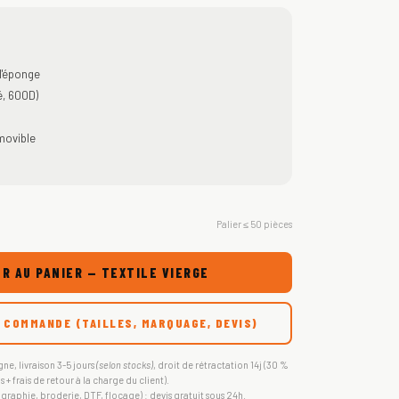
 l'éponge
é, 600D)
movible
Palier ≤ 50 pièces
R AU PANIER — TEXTILE VIERGE
 COMMANDE (TAILLES, MARQUAGE, DEVIS)
gne, livraison 3-5 jours
(selon stocks)
, droit de rétractation 14j (30 %
s + frais de retour à la charge du client).
igraphie, broderie, DTF, flocage) : devis gratuit sous 24h.