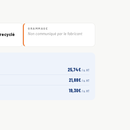
GRAMMAGE
Non communiqué par le fabricant
recyclé
25,74€
/ u. HT
21,88€
/ u. HT
19,30€
/ u. HT
S