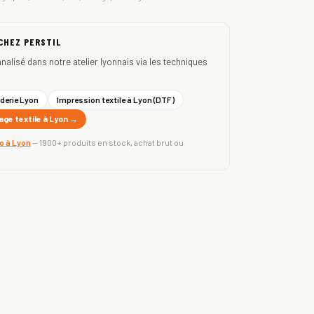
 CHEZ PERSTIL
nnalisé dans notre atelier lyonnais via les techniques
derie Lyon
Impression textile à Lyon (DTF)
ge textile à Lyon →
ro à Lyon
— 1900+ produits en stock, achat brut ou