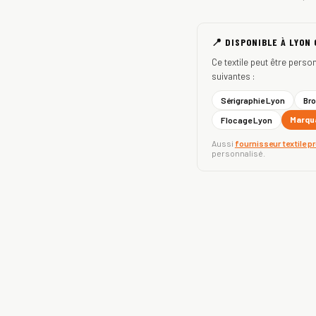
📍 DISPONIBLE À LYON
Ce textile peut être perso
suivantes :
Sérigraphie Lyon
Bro
Marqua
Flocage Lyon
Aussi
fournisseur textile p
personnalisé.