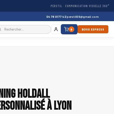
PERSTIL · COMMUNICATION VISUELLE 360°
04 78 01 77 42
|
perstil69@gmail.com
0
DEVIS EXPRESS
ning Holdall
rsonnalisé à Lyon