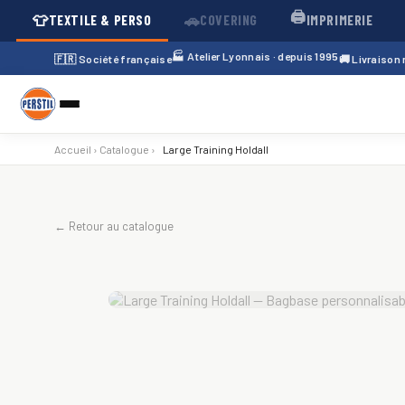
🖨️
👕
🚗
TEXTILE & PERSO
COVERING
IMPRIMERIE
🏭 Atelier Lyonnais · depuis 1995
🇫🇷 Société française
🚚 Livraison
Accueil
›
Catalogue
›
Large Training Holdall
← Retour au catalogue