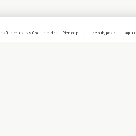
t afficher les avis Google en direct. Rien de plus, pas de pub, pas de pistage ti
ON Y VA ?
VOTRE PROJET
COMMENCE ICI