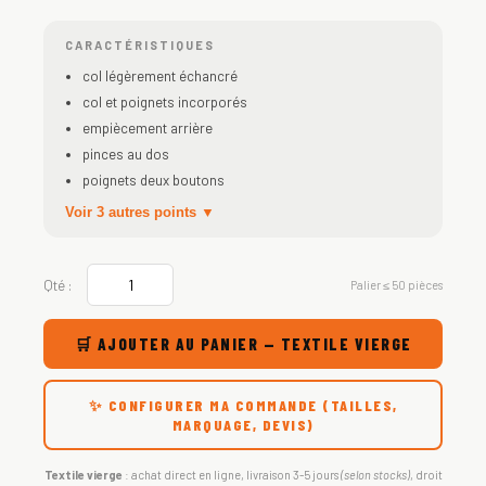
CARACTÉRISTIQUES
col légèrement échancré
col et poignets incorporés
empiècement arrière
pinces au dos
poignets deux boutons
Voir 3 autres points ▼
Qté :
Palier ≤ 50 pièces
🛒 AJOUTER AU PANIER — TEXTILE VIERGE
✨ CONFIGURER MA COMMANDE (TAILLES,
MARQUAGE, DEVIS)
Textile vierge
: achat direct en ligne, livraison 3-5 jours
(selon stocks)
, droit