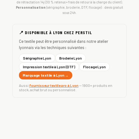
de rétractation 14j (30 % retenus + frais de retour à la charge du client).
Personnalisation
(sérigraphie, broderie, DTF, flocage) : devis gratuit
sous 24h.
📍 DISPONIBLE À LYON CHEZ PERSTIL
Ce textile peut être personnalisé dans notre atelier
lyonnais via les techniques suivantes :
Sérigraphie Lyon
Broderie Lyon
Impression textile à Lyon (DTF)
Flocage Lyon
Marquage textile à Lyon →
Aussi
fournisseur textile pro à Lyon
— 1900+ produits en
stock, achat brut ou personnalisé.