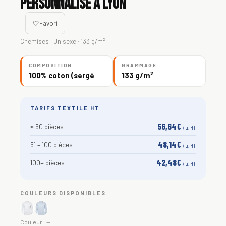
personnalisé à Lyon
🤍
Favori
Chemises · Unisexe · 133 g/m²
COMPOSITION
GRAMMAGE
100% coton (sergé
133 g/m²
TARIFS TEXTILE HT
56,64€
≤ 50 pièces
/ u. HT
48,14€
51 – 100 pièces
/ u. HT
42,48€
100+ pièces
/ u. HT
COULEURS DISPONIBLES
Couleur :
—