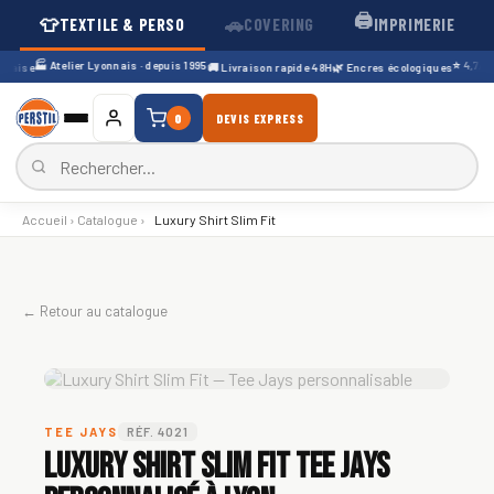
🖨️
👕
🚗
TEXTILE & PERSO
COVERING
IMPRIMERIE
🏭 Atelier Lyonnais · depuis 1995
⭐ 4,7/5 · 
çaise
🚚 Livraison rapide 48H
🌿 Encres écologiques
0
DEVIS EXPRESS
Accueil
›
Catalogue
›
Luxury Shirt Slim Fit
← Retour au catalogue
TEE JAYS
RÉF. 4021
Luxury Shirt Slim Fit Tee Jays