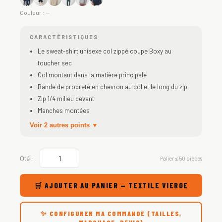
Couleur :
—
CARACTÉRISTIQUES
Le sweat-shirt unisexe col zippé coupe Boxy au
toucher sec
Col montant dans la matière principale
Bande de propreté en chevron au col et le long du zip
Zip 1/4 milieu devant
Manches montées
Voir 2 autres points ▼
Qté :
Palier ≤ 50 pièces
🛒 AJOUTER AU PANIER — TEXTILE VIERGE
✨ CONFIGURER MA COMMANDE (TAILLES,