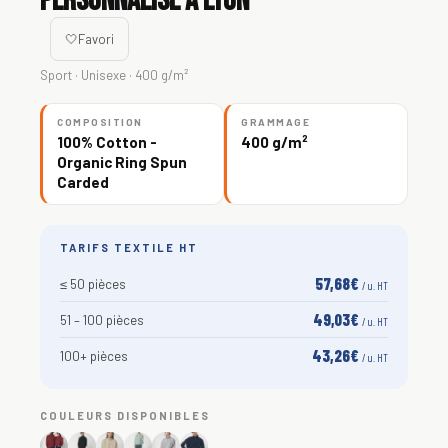
personnalisé à Lyon
🤍
Favori
Sport · Unisexe · 400 g/m²
COMPOSITION
GRAMMAGE
100% Cotton -
400 g/m²
Organic Ring Spun
Carded
TARIFS TEXTILE HT
57,68€
≤ 50 pièces
/ u. HT
49,03€
51 – 100 pièces
/ u. HT
43,26€
100+ pièces
/ u. HT
COULEURS DISPONIBLES