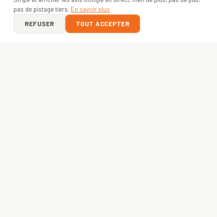
pas de pistage tiers.
En savoir plus
REFUSER
TOUT ACCEPTER
ON Y VA ?
VOTRE PROJET
COMMENCE ICI
Entreprise, asso ou créateur — envoyez-nous votre idée.
Devis gratuit sous 24h
, livraison express
48h
. France +
Europe.