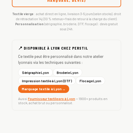
MARQUAGE, DEVIS)
Textile vierge
: achat direct en ligne, livraison 3-5 jours
(selon stocks)
, droit
de rétractation 14j (30 % retenus + frais de retour à la charge du client).
Personnalisation
(sérigraphie, broderie, DTF, flocage) : devis gratuit
sous 24h.
📍 DISPONIBLE À LYON CHEZ PERSTIL
Ce textile peut être personnalisé dans notre atelier
lyonnais via les techniques suivantes :
Sérigraphie Lyon
Broderie Lyon
Impression textile à Lyon (DTF)
Flocage Lyon
Marquage textile à Lyon →
Aussi
fournisseur textile pro à Lyon
— 1900+ produits en
stock, achat brut ou personnalisé.