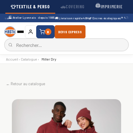
🖨️
👕
🚗
TEXTILE & PERSO
COVERING
IMPRIMERIE
🏭 Atelier Lyonnais · depuis 1995
⭐ 4,7/5 · 1
ise
🚚 Livraison rapide 48H
🌿 Encres écologiques
0
DEVIS EXPRESS
Accueil
›
Catalogue
›
Miller Dry
← Retour au catalogue