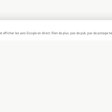
t afficher les avis Google en direct. Rien de plus, pas de pub, pas de pistage ti
ON Y VA ?
VOTRE PROJET