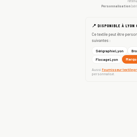
retenu
Personnalisation
(sér
📍 DISPONIBLE À LYON
Ce textile peut être perso
suivantes :
Sérigraphie Lyon
Bro
Marqua
Flocage Lyon
Aussi
fournisseur textile p
personnalisé.