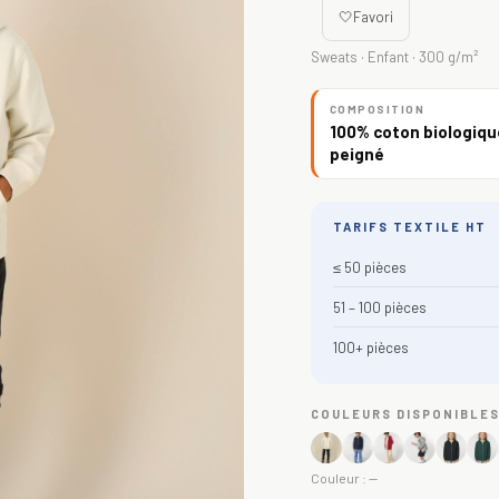
🤍
Favori
Sweats · Enfant · 300 g/m²
COMPOSITION
100% coton biologique
peigné
TARIFS TEXTILE HT
≤ 50 pièces
51 – 100 pièces
100+ pièces
COULEURS DISPONIBLE
Couleur :
—