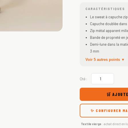
CARACTÉRISTIQUES
Le sweat à capuche zip
Capuche doublée dans l
Zip métal apparent mili
Bande de propreté en j
Demi-lune dans la mati
3 mm
Voir 5 autres points ▼
Qté :
🛒 AJOUTE
✨ CONFIGURER MA
Textile vierge
: achat direct en li