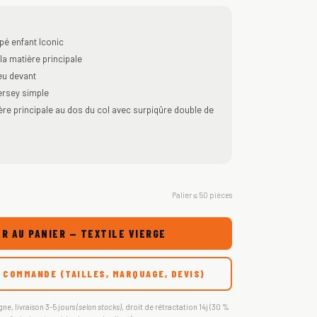
pé enfant Iconic
a matière principale
eu devant
ersey simple
ère principale au dos du col avec surpiqûre double de
Palier ≤ 50 pièces
R AU PANIER — TEXTILE VIERGE
 COMMANDE (TAILLES, MARQUAGE, DEVIS)
gne, livraison 3-5 jours
(selon stocks)
, droit de rétractation 14j (30 %