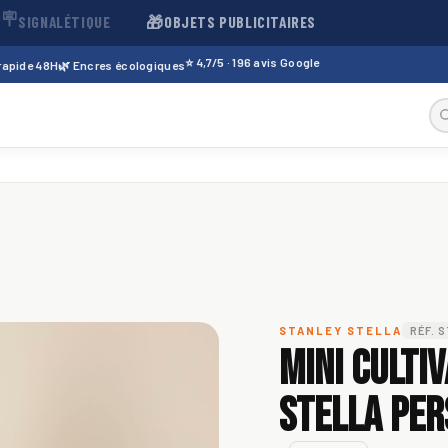
🪧
🎁
SIGNALÉTIQUE
OBJETS PUBLICITAIRES
⭐ 4,7/5 · 196 avis Google
 rapide 48H
🌿 Encres écologiques
STANLEY STELLA
RÉF. 
Mini Culti
Stella per