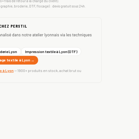
s + frais de retour à la charge du client).
igraphie, broderie, DTF, flocage) : devis gratuit sous 24h.
 CHEZ PERSTIL
nnalisé dans notre atelier lyonnais via les techniques
derie Lyon
Impression textile à Lyon (DTF)
ge textile à Lyon →
ro à Lyon
— 1900+ produits en stock, achat brut ou