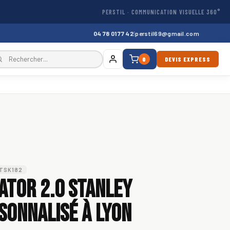
PERSTIL · COMMUNICATION VISUELLE 360°
04 78 01 77 42
|
perstil69@gmail.com
0
DEVIS EXPRESS
STSK182
vator 2.0 Stanley
sonnalisé à Lyon