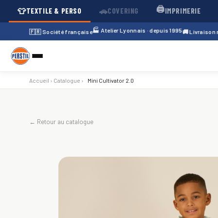
🖨️
👕
🚗
TEXTILE & PERSO
COVERING
IMPRIMERIE
🏭 Atelier Lyonnais · depuis 1995
🇫🇷 Société française
🚚 Livraison
Accueil
›
Catalogue
›
Mini Cultivator 2.0
← Retour au catalogue