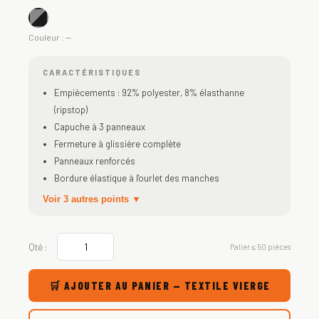
Couleur :
—
CARACTÉRISTIQUES
Empiècements : 92% polyester, 8% élasthanne
(ripstop)
Capuche à 3 panneaux
Fermeture à glissière complète
Panneaux renforcés
Bordure élastique à l'ourlet des manches
Voir 3 autres points ▼
Qté :
Palier ≤ 50 pièces
🛒 AJOUTER AU PANIER — TEXTILE VIERGE