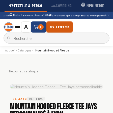
🖨️
👕
🚗
TEXTILE & PERSO
COVERING
IMPRIMERIE
🏭 Atelier Lyonnais · depuis 1995
⭐ 4,7/5 ·
nçaise
🚚 Livraison rapide 48H
🌿 Encres écologiques
0
DEVIS EXPRESS
Accueil
›
Catalogue
›
Mountain Hooded Fleece
← Retour au catalogue
TEE JAYS
RÉF. 9124
Mountain Hooded Fleece Tee Jays