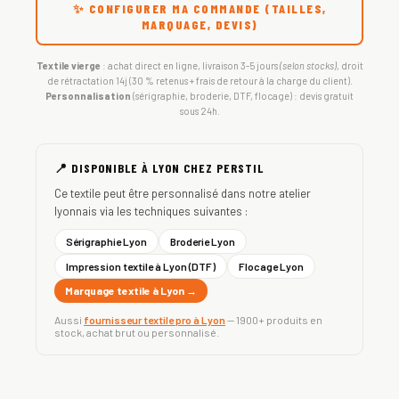
✨ CONFIGURER MA COMMANDE (TAILLES,
MARQUAGE, DEVIS)
Textile vierge
: achat direct en ligne, livraison 3-5 jours
(selon stocks)
, droit
de rétractation 14j (30 % retenus + frais de retour à la charge du client).
Personnalisation
(sérigraphie, broderie, DTF, flocage) : devis gratuit
sous 24h.
📍 DISPONIBLE À LYON CHEZ PERSTIL
Ce textile peut être personnalisé dans notre atelier
lyonnais via les techniques suivantes :
Sérigraphie Lyon
Broderie Lyon
Impression textile à Lyon (DTF)
Flocage Lyon
Marquage textile à Lyon →
Aussi
fournisseur textile pro à Lyon
— 1900+ produits en
stock, achat brut ou personnalisé.