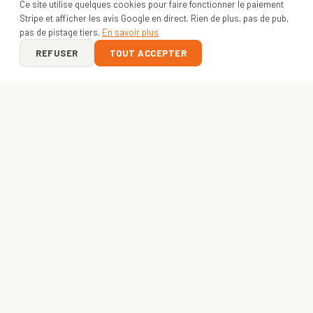
Ce site utilise quelques cookies pour faire fonctionner le paiement
Stripe et afficher les avis Google en direct. Rien de plus, pas de pub,
pas de pistage tiers.
En savoir plus
REFUSER
TOUT ACCEPTER
ON Y VA ?
VOTRE PROJET
COMMENCE ICI
Entreprise, asso ou créateur — envoyez-nous votre idée.
Devis gratuit sous 24h
, livraison express
48h
. France +
Europe.