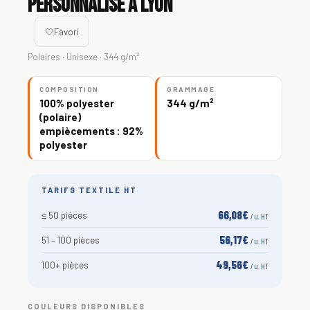
personnalisé à Lyon
🤍
Favori
Polaires · Unisexe · 344 g/m²
COMPOSITION
GRAMMAGE
100% polyester
344 g/m²
(polaire)
empiècements : 92%
polyester
TARIFS TEXTILE HT
66,08€
≤ 50 pièces
/ u. HT
56,17€
51 – 100 pièces
/ u. HT
49,56€
100+ pièces
/ u. HT
COULEURS DISPONIBLES