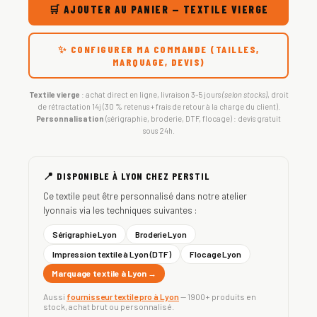
🛒 AJOUTER AU PANIER — TEXTILE VIERGE
✨ CONFIGURER MA COMMANDE (TAILLES,
MARQUAGE, DEVIS)
Textile vierge
: achat direct en ligne, livraison 3-5 jours
(selon stocks)
, droit
de rétractation 14j (30 % retenus + frais de retour à la charge du client).
Personnalisation
(sérigraphie, broderie, DTF, flocage) : devis gratuit
sous 24h.
📍 DISPONIBLE À LYON CHEZ PERSTIL
Ce textile peut être personnalisé dans notre atelier
lyonnais via les techniques suivantes :
Sérigraphie Lyon
Broderie Lyon
Impression textile à Lyon (DTF)
Flocage Lyon
Marquage textile à Lyon →
Aussi
fournisseur textile pro à Lyon
— 1900+ produits en
stock, achat brut ou personnalisé.