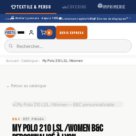
🖨️
👕
🚗
TEXTILE & PERSO
COVERING
IMPRIMERIE
🏭 Atelier Lyonnais · depuis 1995
⭐ 4,7/5 ·
çaise
🚚 Livraison rapide 48H
🌿 Encres écologiques
0
DEVIS EXPRESS
Accueil
›
Catalogue
›
My Polo 210 LSL /Women
← Retour au catalogue
B&C
RÉF. PW464
My Polo 210 LSL /Women B&C