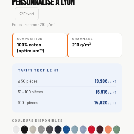
personnalisé à Lyon
🤍
Favori
Polos · Femme · 210 g/m²
COMPOSITION
GRAMMAGE
100% coton
210 g/m²
(optimium™)
TARIFS TEXTILE HT
19,90€
≤ 50 pièces
/ u. HT
16,91€
51 – 100 pièces
/ u. HT
14,92€
100+ pièces
/ u. HT
COULEURS DISPONIBLES