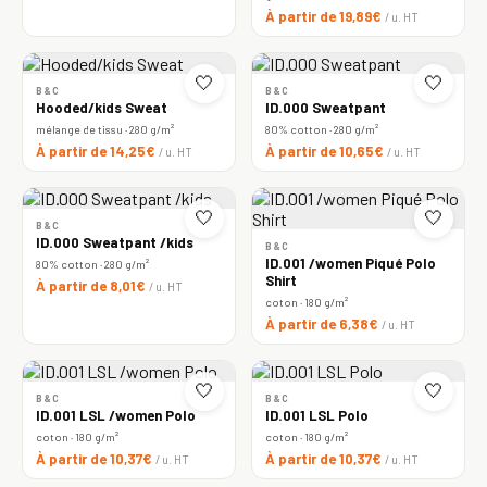
À partir de 19,89€
/ u. HT
🤍
🤍
B&C
B&C
Hooded/kids Sweat
ID.000 Sweatpant
mélange de tissu · 280 g/m²
80% cotton · 280 g/m²
À partir de 14,25€
À partir de 10,65€
/ u. HT
/ u. HT
🤍
🤍
B&C
ID.000 Sweatpant /kids
B&C
ID.001 /women Piqué Polo
80% cotton · 280 g/m²
Shirt
À partir de 8,01€
/ u. HT
coton · 180 g/m²
À partir de 6,38€
/ u. HT
🤍
🤍
B&C
B&C
ID.001 LSL /women Polo
ID.001 LSL Polo
coton · 180 g/m²
coton · 180 g/m²
À partir de 10,37€
À partir de 10,37€
/ u. HT
/ u. HT