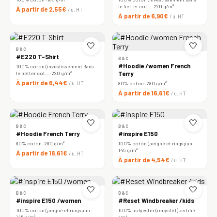
le better cot… · 220 g/m²
À partir de 2,55€
/ u. HT
À partir de 6,90€
/ u. HT
🤍
🤍
B&C
#E220 T-Shirt
B&C
#Hoodie /women French
100% coton (investissement dans
le better cot… · 220 g/m²
Terry
À partir de 6,44€
/ u. HT
80% coton · 280 g/m²
À partir de 16,61€
/ u. HT
🤍
🤍
B&C
B&C
#Hoodie French Terry
#inspire E150
80% coton · 280 g/m²
100% coton (peigné et ringspun ·
145 g/m²
À partir de 16,61€
/ u. HT
À partir de 4,54€
/ u. HT
🤍
🤍
B&C
B&C
#inspire E150 /women
#Reset Windbreaker /kids
100% coton (peigné et ringspun ·
100% polyester (recyclé) (certifié
145 g/m²
rcs)