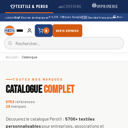
🖨️
👕
🚗
TEXTILE & PERSO
COVERING
IMPRIMERIE
⭐ 4,7/5 · 196 avis Google
🏭 Atelier Lyo
rapide 48H
🌿 Encres écologiques
🇫🇷 Société française
0
DEVIS EXPRESS
Accueil
›
Catalogue
Catalogue de textiles personnali
TOUTES NOS MARQUES
CATALOGUE
COMPLET
5753
références
29
marques
Découvrez le catalogue Perstil :
5700+
textiles
personnalisables
pour entreprises, associations et