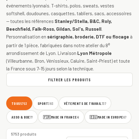
événements lyonnais. T-shirts, polos, sweats, vestes
softshell, doudounes, casquettes, tabliers, sacs, accessoires
— toutes les références
Stanley/Stella, B&C, Roly,
Beechfield, Falk-Ross, Gildan, Sol's, Russell
.
Personnalisation en
sérigraphie, broderie, DTF ou flocage
à
e
partir de 1 pièce, fabriquées dans notre atelier du 8
arrondissement de Lyon. Livraison
Lyon Métropole
(Villeurbanne, Bron, Vénissieux, Caluire, Saint-Priest) et toute
la France sous 7-15 jours selon la technique.
FILTRER LES PRODUITS
TOUS
SPORT
VÊTEMENTS DE TRAVAIL
5753
383
737
ASSO & BDE
🇫🇷
MADE IN FRANCE
🇪🇺
MADE IN EUROPE
77
41
67
5753 produits