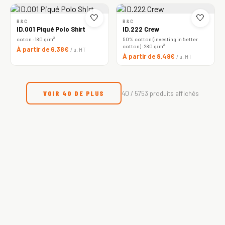
🤍
🤍
B&C
B&C
ID.001 Piqué Polo Shirt
ID.222 Crew
coton · 180 g/m²
50% cotton (investing in better
cotton) · 280 g/m²
À partir de 6,38€
/ u. HT
À partir de 8,49€
/ u. HT
VOIR 40 DE PLUS
40 / 5753 produits affichés