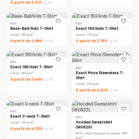
À partir de 2,31€
/ u. HT
🤍
🤍
B&C
B&C
Base-Ball/kids T-Shirt
Exact 150/kids T-Shirt
coton · 185 g/m²
coton · 145 g/m²
À partir de 4,96€
À partir de 2,76€
/ u. HT
/ u. HT
🤍
🤍
B&C
Exact 190/kids T-Shirt
B&C
Exact Move Sleeveless T-
coton · 185 g/m²
Shirt
À partir de 3,48€
/ u. HT
coton · 145 g/m²
À partir de 5,63€
/ u. HT
🤍
🤍
B&C
Exact V-neck T-Shirt
B&C
Hooded Sweatshirt
coton · 145 g/m²
(WU620)
À partir de 4,20€
/ u. HT
80% coton ringspun et peigné · 280
g/m²