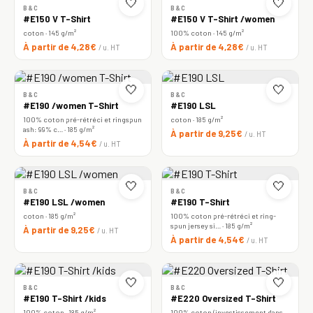
🤍
🤍
B&C
B&C
#E150 V T-Shirt
#E150 V T-Shirt /women
coton · 145 g/m²
100% coton · 145 g/m²
À partir de 4,28€
À partir de 4,28€
/ u. HT
/ u. HT
🤍
🤍
B&C
B&C
#E190 /women T-Shirt
#E190 LSL
100% coton pré-rétréci et ringspun
coton · 185 g/m²
ash: 99% c… · 185 g/m²
À partir de 9,25€
/ u. HT
À partir de 4,54€
/ u. HT
🤍
🤍
B&C
B&C
#E190 LSL /women
#E190 T-Shirt
coton · 185 g/m²
100% coton pré-rétréci et ring-
spun jersey si… · 185 g/m²
À partir de 9,25€
/ u. HT
À partir de 4,54€
/ u. HT
🤍
🤍
B&C
B&C
#E190 T-Shirt /kids
#E220 Oversized T-Shirt
100% coton · 185 g/m²
100% coton (investissement dans