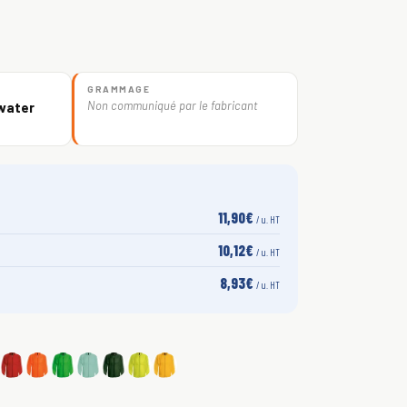
GRAMMAGE
Non communiqué par le fabricant
water
11,90€
/ u. HT
10,12€
/ u. HT
8,93€
/ u. HT
S