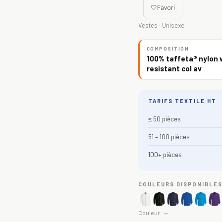
🤍
Favori
Vestes · Unisexe
COMPOSITION
100% taffeta® nylon 
resistant col av
TARIFS TEXTILE HT
≤ 50 pièces
51 – 100 pièces
100+ pièces
COULEURS DISPONIBLE
Couleur :
—