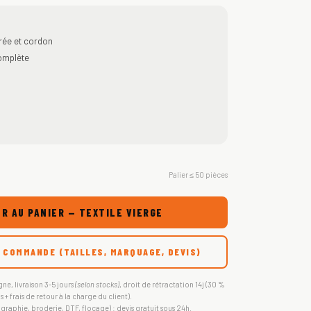
rée et cordon
complète
Palier ≤ 50 pièces
R AU PANIER — TEXTILE VIERGE
 COMMANDE (TAILLES, MARQUAGE, DEVIS)
gne, livraison 3-5 jours
(selon stocks)
, droit de rétractation 14j (30 %
s + frais de retour à la charge du client).
igraphie, broderie, DTF, flocage) : devis gratuit sous 24h.