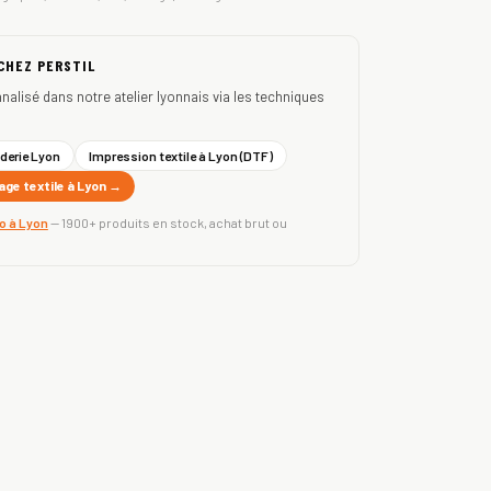
 CHEZ PERSTIL
nnalisé dans notre atelier lyonnais via les techniques
derie Lyon
Impression textile à Lyon (DTF)
ge textile à Lyon →
ro à Lyon
— 1900+ produits en stock, achat brut ou