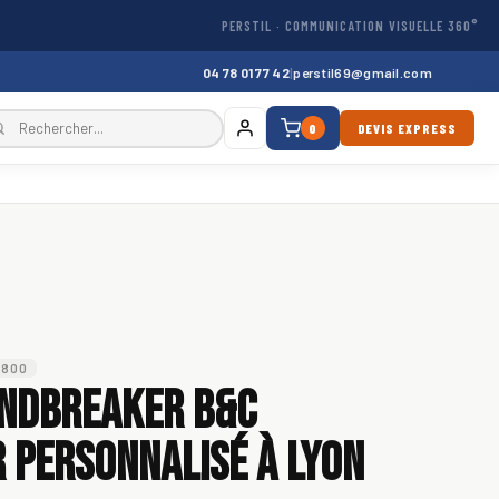
PERSTIL · COMMUNICATION VISUELLE 360°
04 78 01 77 42
|
perstil69@gmail.com
0
DEVIS EXPRESS
U800
indbreaker B&C
 personnalisé à Lyon