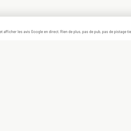
t afficher les avis Google en direct. Rien de plus, pas de pub, pas de pistage ti
ON Y VA ?
VOTRE PROJET
COMMENCE ICI