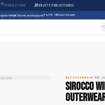
🪧
🎁
SIGNALÉTIQUE
OBJETS PUBLICITAIRES
⭐ 4,7/5 · 196 avis Google
 rapide 48H
🌿 Encres écologiques
B&C OUTERWEAR
RÉF. J
Sirocco W
Outerwear