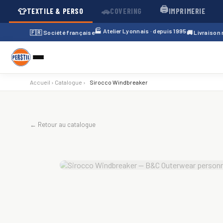
🖨️
👕
🚗
TEXTILE & PERSO
COVERING
IMPRIMERIE
🏭 Atelier Lyonnais · depuis 1995
🇫🇷 Société française
🚚 Livraison
Accueil
›
Catalogue
›
Sirocco Windbreaker
← Retour au catalogue