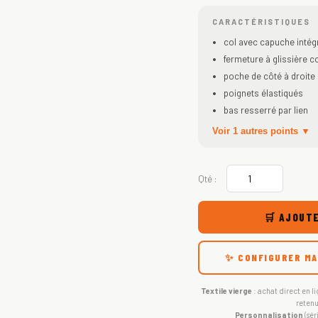
CARACTÉRISTIQUES
col avec capuche intég
fermeture à glissière 
poche de côté à droite
poignets élastiqués
bas resserré par lien
Voir 1 autres points ▼
Qté :
🛒 AJOUTE
✨ CONFIGURER MA
Textile vierge
: achat direct en li
retenu
Personnalisation
(sér