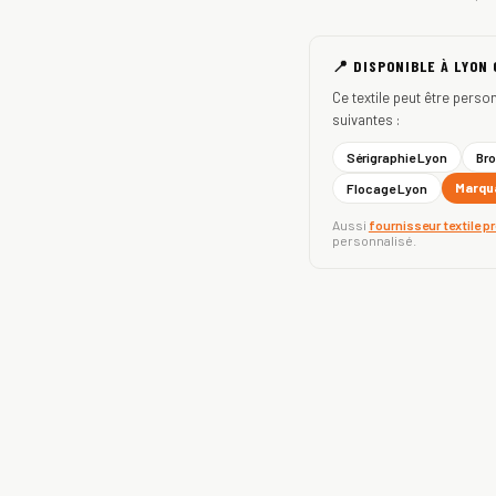
📍 DISPONIBLE À LYON
Ce textile peut être perso
suivantes :
Sérigraphie Lyon
Bro
Marqua
Flocage Lyon
Aussi
fournisseur textile p
personnalisé.