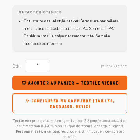
CARACTÉRISTIQUES
Chaussure casual style basket. Fermeture par œillets
métalliques et lacets plats. Tige : PU. Semelle : TPR.
Doublure : maille polyester rembourrée. Semelle
intérieure en mousse.
Qté :
Palier ≤ 50 pièces
🛒 AJOUTER AU PANIER — TEXTILE VIERGE
✨ CONFIGURER MA COMMANDE (TAILLES,
MARQUAGE, DEVIS)
Textile vierge
: achat direct en ligne, livraison 3-5 jours
(selon stocks)
, droit
de rétractation 14j (30 % retenus + frais de retour à la charge du client).
Personnalisation
(sérigraphie, broderie, DTF, flocage) : devis gratuit
sous 24h.