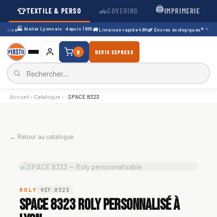
🖨️
👕
🚗
TEXTILE & PERSO
COVERING
IMPRIMERIE
🏭 Atelier Lyonnais · depuis 1995
⭐ 4,7/5 ·
çaise
🚚 Livraison rapide 48H
🌿 Encres écologiques
0
DEVIS EXPRESS
Accueil
›
Catalogue
›
SPACE 8323
← Retour au catalogue
ROLY
RÉF. 8323
SPACE 8323 Roly personnalisé à