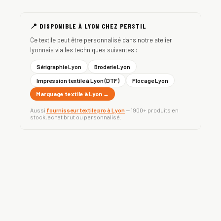
📍 DISPONIBLE À LYON CHEZ PERSTIL
Ce textile peut être personnalisé dans notre atelier
lyonnais via les techniques suivantes :
Sérigraphie Lyon
Broderie Lyon
Impression textile à Lyon (DTF)
Flocage Lyon
Marquage textile à Lyon →
Aussi
fournisseur textile pro à Lyon
— 1900+ produits en
stock, achat brut ou personnalisé.