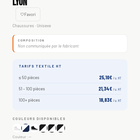
Lyon
🤍
Favori
Chaussures · Unisexe
COMPOSITION
Non communiquée par le fabricant
TARIFS TEXTILE HT
25,10€
≤ 50 pièces
/ u. HT
21,34€
51 – 100 pièces
/ u. HT
18,83€
100+ pièces
/ u. HT
COULEURS DISPONIBLES
Couleur :
—