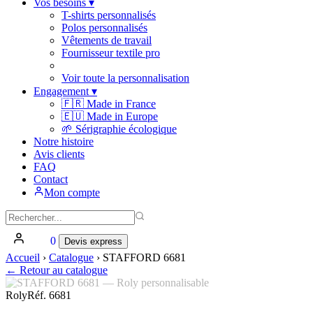
Vos besoins
▾
T-shirts personnalisés
Polos personnalisés
Vêtements de travail
Fournisseur textile pro
Voir toute la personnalisation
Engagement
▾
🇫🇷 Made in France
🇪🇺 Made in Europe
🌱 Sérigraphie écologique
Notre histoire
Avis clients
FAQ
Contact
Mon compte
0
Devis express
Accueil
›
Catalogue
›
STAFFORD 6681
← Retour au catalogue
Roly
Réf. 6681