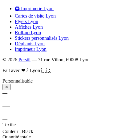
🖨️ Imprimerie Lyon
Cartes de visite Lyon
Flyers Lyon
Affiches Lyon
Roll-up Lyon
Stickers personnalisés Lyon
Dépliants Lyon
Imprimeur Lyon
© 2026
Perstil
— 71 rue Villon, 69008 Lyon
Fait avec ❤ à Lyon 🇫🇷
Personnalisable
✕
—
—
—
Textile
Couleur
: Black
Quantité totale