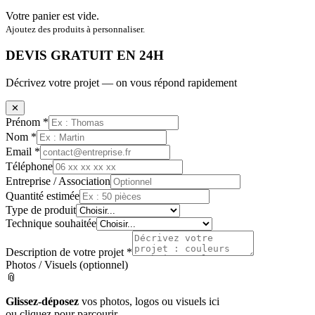
Votre panier est vide.
Ajoutez des produits à personnaliser.
DEVIS GRATUIT EN 24H
Décrivez votre projet — on vous répond rapidement
✕
Prénom *
Nom *
Email *
Téléphone
Entreprise / Association
Quantité estimée
Type de produit
Technique souhaitée
Description de votre projet *
Photos / Visuels (optionnel)
📎
Glissez-déposez
vos photos, logos ou visuels ici
ou cliquez pour parcourir