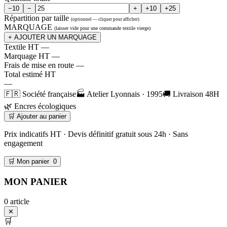
−10
−
+
+10
+25
Répartition par taille
(optionnel — cliquer pour afficher)
MARQUAGE
(laisser vide pour une commande textile vierge)
+ AJOUTER UN MARQUAGE
Textile HT
—
Marquage HT
—
Frais de mise en route
—
Total estimé HT
—
🇫🇷 Société française
🏭 Atelier Lyonnais · 1995
🚚 Livraison 48H
🌿 Encres écologiques
🛒 Ajouter au panier
Prix indicatifs HT · Devis définitif gratuit sous 24h · Sans
engagement
🛒 Mon panier
0
MON PANIER
0 article
✕
🛒