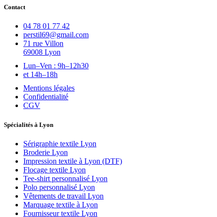
Contact
04 78 01 77 42
perstil69@gmail.com
71 rue Villon
69008 Lyon
Lun–Ven : 9h–12h30
et 14h–18h
Mentions légales
Confidentialité
CGV
Spécialités à Lyon
Sérigraphie textile Lyon
Broderie Lyon
Impression textile à Lyon (DTF)
Flocage textile Lyon
Tee-shirt personnalisé Lyon
Polo personnalisé Lyon
Vêtements de travail Lyon
Marquage textile à Lyon
Fournisseur textile Lyon