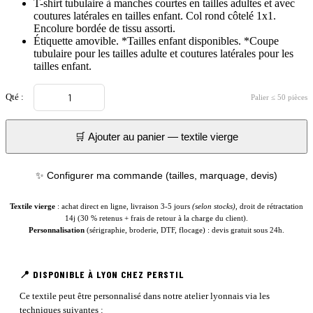
T-shirt tubulaire à manches courtes en tailles adultes et avec
coutures latérales en tailles enfant. Col rond côtelé 1x1.
Encolure bordée de tissu assorti.
Étiquette amovible. *Tailles enfant disponibles. *Coupe
tubulaire pour les tailles adulte et coutures latérales pour les
tailles enfant.
Qté :
Palier ≤ 50 pièces
🛒 Ajouter au panier — textile vierge
✨ Configurer ma commande (tailles, marquage, devis)
Textile vierge
: achat direct en ligne, livraison 3-5 jours
(selon stocks)
, droit de rétractation
14j (30 % retenus + frais de retour à la charge du client).
Personnalisation
(sérigraphie, broderie, DTF, flocage) : devis gratuit sous 24h.
📍 DISPONIBLE À LYON CHEZ PERSTIL
Ce textile peut être personnalisé dans notre atelier lyonnais via les
techniques suivantes :