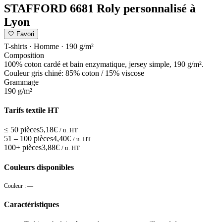
STAFFORD 6681 Roly personnalisé à
Lyon
🤍
Favori
T-shirts · Homme · 190 g/m²
Composition
100% coton cardé et bain enzymatique, jersey simple, 190 g/m².
Couleur gris chiné: 85% coton / 15% viscose
Grammage
190 g/m²
Tarifs textile HT
≤ 50 pièces
5,18€
/ u. HT
51 – 100 pièces
4,40€
/ u. HT
100+ pièces
3,88€
/ u. HT
Couleurs disponibles
Couleur :
—
Caractéristiques