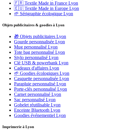
🇫🇷 Textile Made in France Lyon
🇪🇺 Textile Made in Europe Lyon
🌱 Sérigraphie écologique Lyon
Objets publicitaires & goodies à Lyon
🎁 Objets publicitaires Lyon
Gourde personnalisée Lyon
Mug personnalisé Lyon
Tote bag personnalisé Lyon
Stylo personnalisé Lyon
Clé USB & powerbank Lyon
Cadeaux d'affaires Lyon
🌱 Goodies écologiques Lyon
Casquette personnalisée Lyon
Parapluie personnalisé Lyon
Porte-clés personnalisé Lyon
Carnet personnalisé Lyon
Sac personnalisé Lyon
Gobelet réutilisable Lyon
Enceinte Bluetooth Lyon
Goodies événementiel Lyon
Imprimerie à Lyon