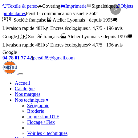
👕
Textile & perso
🚗
Covering
🖨️
Imprimerie
🪧
Signalétique
🎁
Objets
↗
publicitaires
Perstil · communication visuelle 360°
🇫🇷 Société française
🏭 Atelier Lyonnais · depuis 1995
🚚
Livraison rapide 48H
🌿 Encres écologiques
⭐ 4,7/5 · 196 avis
Google
🇫🇷 Société française
🏭 Atelier Lyonnais · depuis 1995
🚚
Livraison rapide 48H
🌿 Encres écologiques
⭐ 4,7/5 · 196 avis
Google
04 78 01 77 42
|
perstil69@gmail.com
Accueil
Catalogue
Nos marques
Nos techniques
▾
Sérigraphie
Broderie
Impression DTF
Flocage / Flex
Voir les 4 techniques