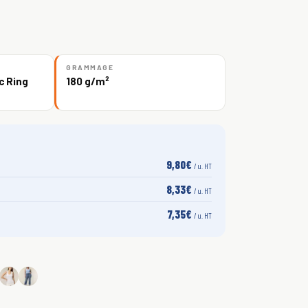
GRAMMAGE
c Ring
180 g/m²
9,80€
/ u. HT
8,33€
/ u. HT
7,35€
/ u. HT
S