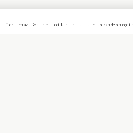
t afficher les avis Google en direct. Rien de plus, pas de pub, pas de pistage ti
ON Y VA ?
VOTRE PROJET
COMMENCE ICI