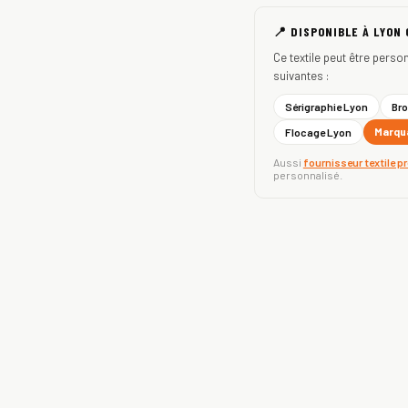
📍 DISPONIBLE À LYON
Ce textile peut être perso
suivantes :
Sérigraphie Lyon
Bro
Marqua
Flocage Lyon
Aussi
fournisseur textile p
personnalisé.