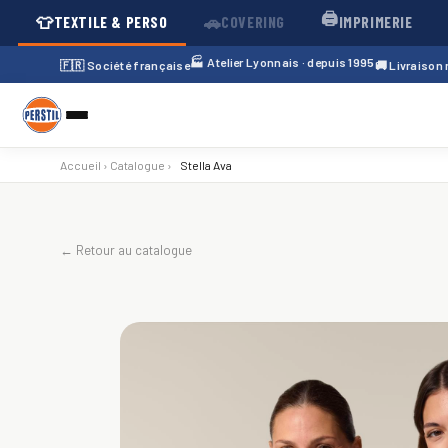
🖨️
👕
🚗
TEXTILE & PERSO
COVERING
IMPRIMERIE
🏭 Atelier Lyonnais · depuis 1995
🇫🇷 Société française
🚚 Livraison
Accueil
›
Catalogue
›
Stella Ava
← Retour au catalogue