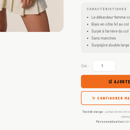
CARACTÉRISTIQUES
Le débardeur femme co
Biais en côte 1x1 au c
Surjet à l'arrière du col
Sans manches
Surpiqûre double large
Qté :
🛒 AJOUTE
✨ CONFIGURER MA
Textile vierge
: achat direct en li
retenu
Personnalisation
(sér