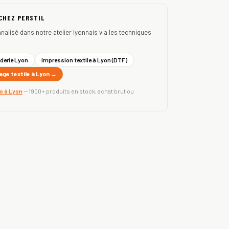
 CHEZ PERSTIL
nnalisé dans notre atelier lyonnais via les techniques
derie Lyon
Impression textile à Lyon (DTF)
ge textile à Lyon →
ro à Lyon
— 1900+ produits en stock, achat brut ou