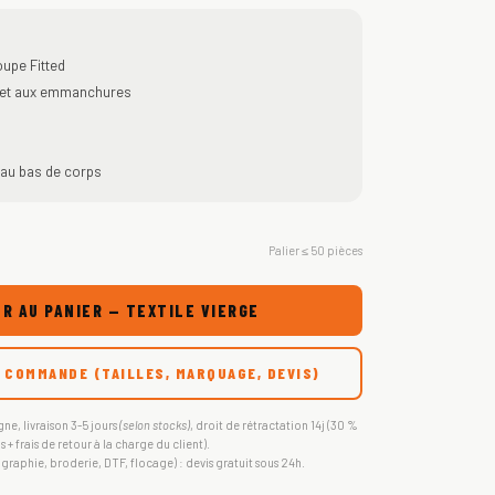
upe Fitted
ol et aux emmanchures
 au bas de corps
Palier ≤ 50 pièces
R AU PANIER — TEXTILE VIERGE
 COMMANDE (TAILLES, MARQUAGE, DEVIS)
gne, livraison 3-5 jours
(selon stocks)
, droit de rétractation 14j (30 %
s + frais de retour à la charge du client).
igraphie, broderie, DTF, flocage) : devis gratuit sous 24h.