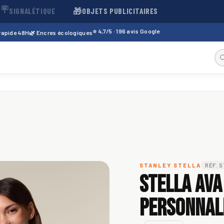
🪧
🎁
SIGNALÉTIQUE
OBJETS PUBLICITAIRES
⭐ 4,7/5 · 196 avis Google
 rapide 48H
🌿 Encres écologiques
STANLEY STELLA
RÉF. 
Stella Ava
personnali