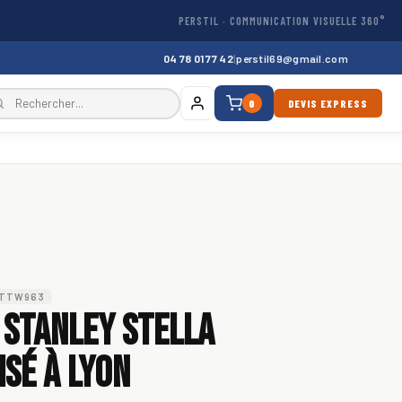
PERSTIL · COMMUNICATION VISUELLE 360°
04 78 01 77 42
|
perstil69@gmail.com
0
DEVIS EXPRESS
STTW963
 Stanley Stella
sé à Lyon