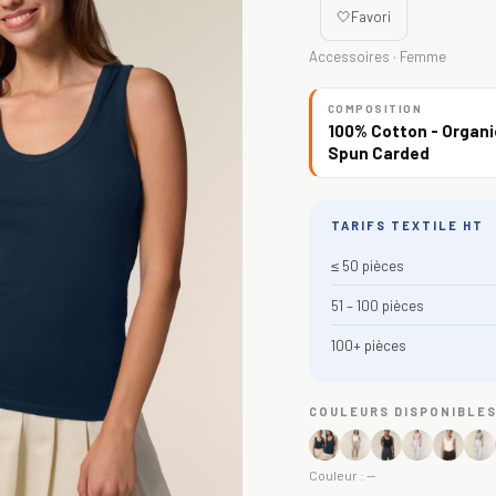
🤍
Favori
Accessoires · Femme
COMPOSITION
100% Cotton - Organi
Spun Carded
TARIFS TEXTILE HT
≤ 50 pièces
51 – 100 pièces
100+ pièces
COULEURS DISPONIBLE
Couleur :
—