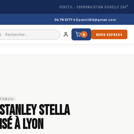
PERSTIL · COMMUNICATION VISUELLE 360°
04 78 01 77 42
|
perstil69@gmail.com
0
DEVIS EXPRESS
STSW214
 Stanley Stella
sé à Lyon