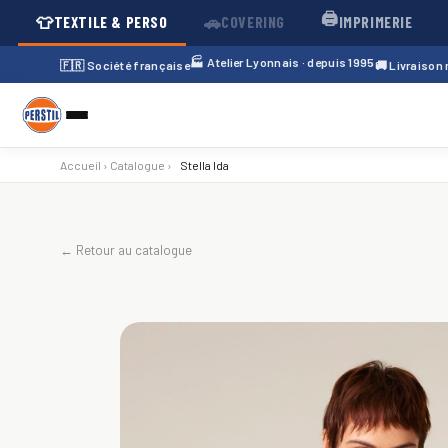
🖨️
👕
🚗
TEXTILE & PERSO
COVERING
IMPRIMERIE
🏭 Atelier Lyonnais · depuis 1995
🇫🇷 Société française
🚚 Livraison
Accueil
›
Catalogue
›
Stella Ida
← Retour au catalogue