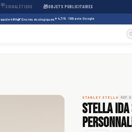
🪧
🎁
SIGNALÉTIQUE
OBJETS PUBLICITAIRES
⭐ 4,7/5 · 196 avis Google
 rapide 48H
🌿 Encres écologiques
STANLEY STELLA
RÉF. 
Stella Ida
personnali