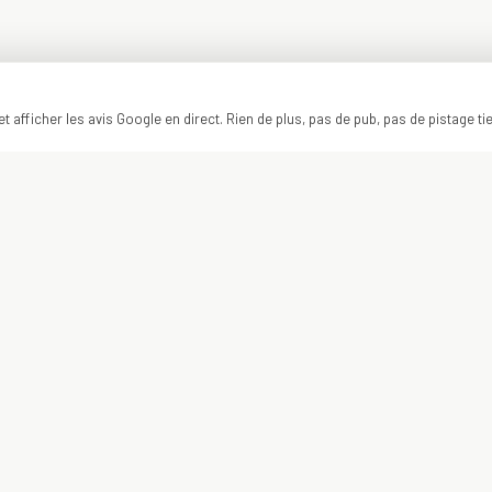
t afficher les avis Google en direct. Rien de plus, pas de pub, pas de pistage ti
ON Y VA ?
VOTRE PROJET
COMMENCE ICI