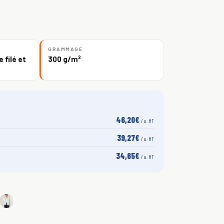
GRAMMAGE
 filé et
300 g/m²
46,20€
/ u. HT
39,27€
/ u. HT
34,65€
/ u. HT
S