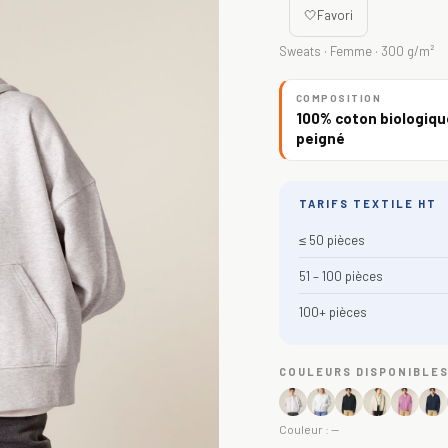
🤍
Favori
Sweats · Femme · 300 g/m²
COMPOSITION
100% coton biologique
peigné
TARIFS TEXTILE HT
≤ 50 pièces
51 – 100 pièces
100+ pièces
COULEURS DISPONIBLE
Couleur :
—