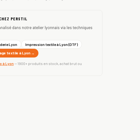
 CHEZ PERSTIL
nnalisé dans notre atelier lyonnais via les techniques
derie Lyon
Impression textile à Lyon (DTF)
ge textile à Lyon →
ro à Lyon
— 1900+ produits en stock, achat brut ou