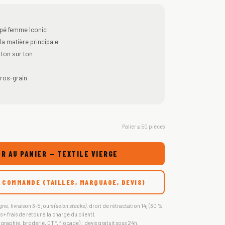
ppé femme Iconic
a matière principale
 ton sur ton
ros-grain
Palier ≤ 50 pièces
R AU PANIER — TEXTILE VIERGE
 COMMANDE (TAILLES, MARQUAGE, DEVIS)
gne, livraison 3-5 jours
(selon stocks)
, droit de rétractation 14j (30 %
s + frais de retour à la charge du client).
igraphie, broderie, DTF, flocage) : devis gratuit sous 24h.