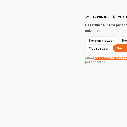
📍 DISPONIBLE À LYON
Ce textile peut être perso
suivantes :
Sérigraphie Lyon
Bro
Marqua
Flocage Lyon
Aussi
fournisseur textile p
personnalisé.