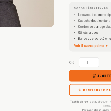
CARACTÉRISTIQUES
Le sweat à capuche zi
Capuche doublée dans l
Cordon de serrage plat
Œillets brodés
Bande de propreté en g
Voir 5 autres points ▼
Qté :
🛒 AJOUTE
✨ CONFIGURER MA
Textile vierge
: achat direct en li
retenu
Personnalisation
(sér