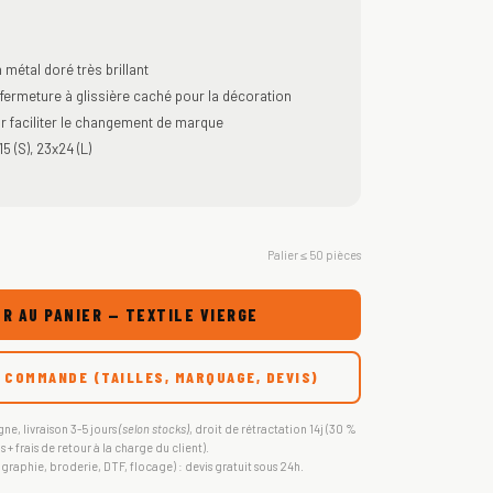
 métal doré très brillant
fermeture à glissière caché pour la décoration
r faciliter le changement de marque
 (S), 23x24 (L)
Palier ≤ 50 pièces
R AU PANIER — TEXTILE VIERGE
 COMMANDE (TAILLES, MARQUAGE, DEVIS)
gne, livraison 3-5 jours
(selon stocks)
, droit de rétractation 14j (30 %
s + frais de retour à la charge du client).
igraphie, broderie, DTF, flocage) : devis gratuit sous 24h.