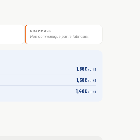
GRAMMAGE
Non communiqué par le fabricant
1,86€
/ u. HT
1,58€
/ u. HT
1,40€
/ u. HT
S