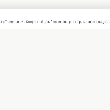
t afficher les avis Google en direct. Rien de plus, pas de pub, pas de pistage ti
ON Y VA ?
VOTRE PROJET
COMMENCE ICI