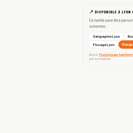
📍 DISPONIBLE À LYON
Ce textile peut être perso
suivantes :
Sérigraphie Lyon
Bro
Marqua
Flocage Lyon
Aussi
fournisseur textile p
personnalisé.