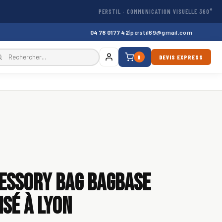
PERSTIL · COMMUNICATION VISUELLE 360°
04 78 01 77 42
|
perstil69@gmail.com
0
DEVIS EXPRESS
essory Bag Bagbase
sé à Lyon