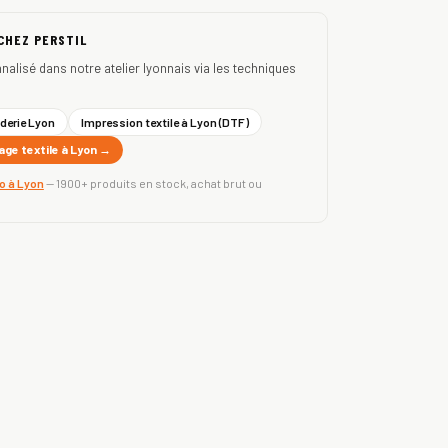
 CHEZ PERSTIL
nnalisé dans notre atelier lyonnais via les techniques
derie Lyon
Impression textile à Lyon (DTF)
ge textile à Lyon →
ro à Lyon
— 1900+ produits en stock, achat brut ou