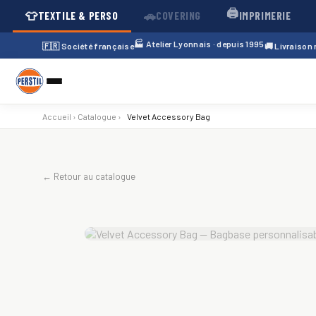
🖨️
👕
🚗
TEXTILE & PERSO
COVERING
IMPRIMERIE
🏭 Atelier Lyonnais · depuis 1995
🇫🇷 Société française
🚚 Livraison
Accueil
›
Catalogue
›
Velvet Accessory Bag
← Retour au catalogue