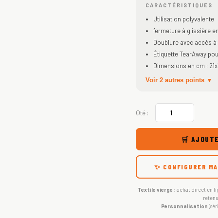
CARACTÉRISTIQUES
Utilisation polyvalente
fermeture à glissière en
Doublure avec accès à 
Étiquette TearAway pou
Dimensions en cm : 21x15
Voir 2 autres points ▼
Qté :
🛒 AJOUTE
✨ CONFIGURER MA
Textile vierge
: achat direct en li
retenu
Personnalisation
(sér