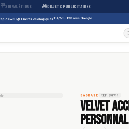
🪧
🎁
SIGNALÉTIQUE
OBJETS PUBLICITAIRES
⭐ 4,7/5 · 196 avis Google
 rapide 48H
🌿 Encres écologiques
BAGBASE
RÉF. BG714
Velvet Acc
personnali