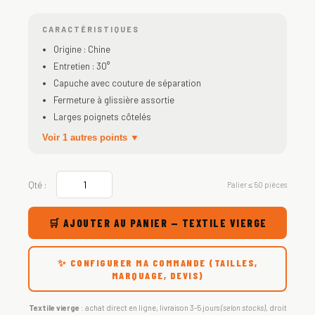
CARACTÉRISTIQUES
Origine : Chine
Entretien : 30°
Capuche avec couture de séparation
Fermeture à glissière assortie
Larges poignets côtelés
Voir 1 autres points ▼
Qté :
Palier ≤ 50 pièces
🛒 AJOUTER AU PANIER — TEXTILE VIERGE
✨ CONFIGURER MA COMMANDE (TAILLES,
MARQUAGE, DEVIS)
Textile vierge
: achat direct en ligne, livraison 3-5 jours
(selon stocks)
, droit