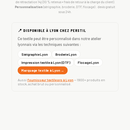
de rétractation 14j (30 % retenus + frais de retour à la charge du client).
Personnalisation
(sérigraphie, broderie, DTF, flocage) : devis gratuit
sous 24h.
📍 DISPONIBLE À LYON CHEZ PERSTIL
Ce textile peut être personnalisé dans notre atelier
lyonnais via les techniques suivantes :
Sérigraphie Lyon
Broderie Lyon
Impression textile à Lyon (DTF)
Flocage Lyon
Marquage textile à Lyon →
Aussi
fournisseur textile pro à Lyon
— 1900+ produits en
stock, achat brut ou personnalisé.