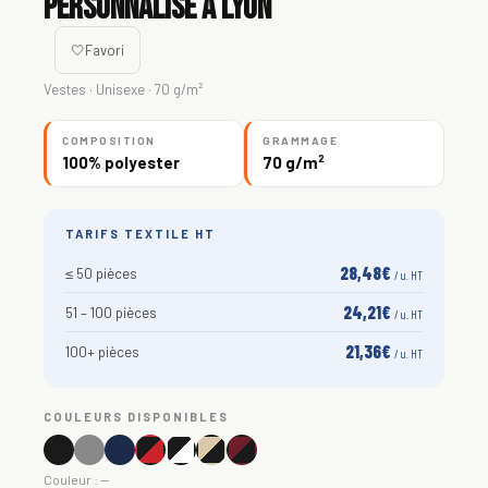
personnalisé à Lyon
🤍
Favori
Vestes · Unisexe · 70 g/m²
COMPOSITION
GRAMMAGE
100% polyester
70 g/m²
TARIFS TEXTILE HT
28,48€
≤ 50 pièces
/ u. HT
24,21€
51 – 100 pièces
/ u. HT
21,36€
100+ pièces
/ u. HT
COULEURS DISPONIBLES
Couleur :
—