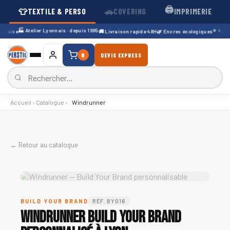
🖨️
👕
🚗
TEXTILE & PERSO
COVERING
IMPRIMERIE
🏭 Atelier Lyonnais · depuis 1995
⭐ 4,7/5 ·
çaise
🚚 Livraison rapide 48H
🌿 Encres écologiques
0
DEVIS EXPRESS
Accueil
›
Catalogue
›
Windrunner
← Retour au catalogue
BUILD YOUR BRAND
RÉF. BY016
Windrunner Build Your Brand