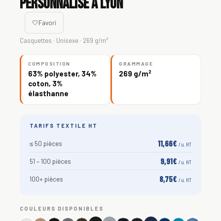
personnalisé à Lyon
🤍
Favori
Casquettes · Unisexe · 269 g/m²
COMPOSITION
GRAMMAGE
63% polyester, 34%
269 g/m²
coton, 3%
élasthanne
TARIFS TEXTILE HT
11,66€
≤ 50 pièces
/ u. HT
9,91€
51 – 100 pièces
/ u. HT
8,75€
100+ pièces
/ u. HT
COULEURS DISPONIBLES