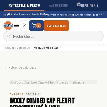
🖨️
👕
🚗
TEXTILE & PERSO
COVERING
IMPRIMERIE
🏭 Atelier Lyonnais · depuis 1995
⭐ 4,7/5 · 
çaise
🚚 Livraison rapide 48H
🌿 Encres écologiques
0
DEVIS EXPRESS
Accueil
›
Catalogue
›
Wooly Combed Cap
← Retour au catalogue
FLEXFIT
RÉF. 6277
Wooly Combed Cap Flexfit