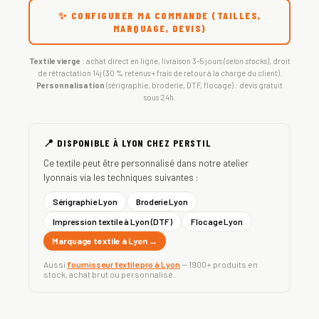
✨ CONFIGURER MA COMMANDE (TAILLES,
MARQUAGE, DEVIS)
Textile vierge
: achat direct en ligne, livraison 3-5 jours
(selon stocks)
, droit
de rétractation 14j (30 % retenus + frais de retour à la charge du client).
Personnalisation
(sérigraphie, broderie, DTF, flocage) : devis gratuit
sous 24h.
📍 DISPONIBLE À LYON CHEZ PERSTIL
Ce textile peut être personnalisé dans notre atelier
lyonnais via les techniques suivantes :
Sérigraphie Lyon
Broderie Lyon
Impression textile à Lyon (DTF)
Flocage Lyon
Marquage textile à Lyon →
Aussi
fournisseur textile pro à Lyon
— 1900+ produits en
stock, achat brut ou personnalisé.