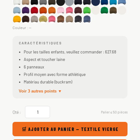
Couleur :
—
CARACTÉRISTIQUES
Pour les tailles enfants, veuillez commander : 627.68
Aspect et toucher laine
6 panneaux
Profil moyen avec forme athlétique
Matériau durable (buckram)
Voir 3 autres points ▼
Qté :
Palier ≤ 50 pièces
🛒 AJOUTER AU PANIER — TEXTILE VIERGE