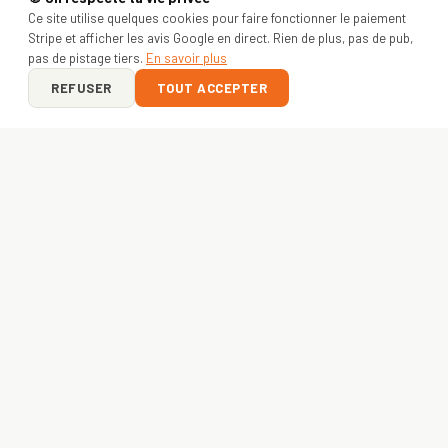
Ce site utilise quelques cookies pour faire fonctionner le paiement
Stripe et afficher les avis Google en direct. Rien de plus, pas de pub,
pas de pistage tiers.
En savoir plus
REFUSER
TOUT ACCEPTER
ON Y VA ?
VOTRE PROJET
COMMENCE ICI
Entreprise, asso ou créateur — envoyez-nous votre idée.
Devis gratuit sous 24h
, livraison express
48h
. France +