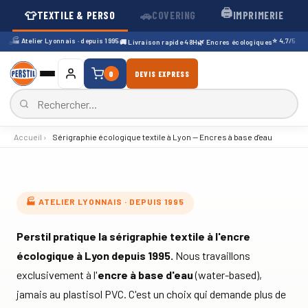
🖨️
👕
🚗
TEXTILE & PERSO
COVERING
IMPRIMERIE
🏭 Atelier Lyonnais · depuis 1995
⭐ 4,7/5 · 196 a
🚚 Livraison rapide 48H
🌿 Encres écologiques
0
DEVIS EXPRESS
Accueil
›
Sérigraphie écologique textile à Lyon — Encres à base d'eau
Sérigraphie écologique textile 
🏭 ATELIER LYONNAIS · DEPUIS 1995
Perstil pratique la sérigraphie textile à l'encre
écologique à Lyon depuis 1995.
Nous travaillons
exclusivement à l'
encre à base d'eau
(water-based),
jamais au plastisol PVC. C'est un choix qui demande plus de