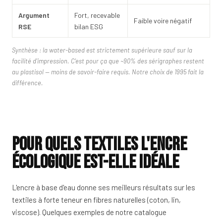
Argument
Fort, recevable
Faible voire négatif
RSE
bilan ESG
Synthèse : la water-based est strictement supérieure sauf sur la
facilité d'impression. C'est pour ça que ~90% des sérigraphes restent
au plastisol — moins de savoir-faire requis. Notre choix de 1995 fait la
différence.
Pour quels textiles l'encre
écologique est-elle idéale
L'encre à base d'eau donne ses meilleurs résultats sur les
textiles à forte teneur en fibres naturelles (coton, lin,
viscose). Quelques exemples de notre catalogue