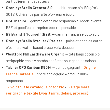
particulièrement adaptés :
Stanley/Stella Creator 2.0
— t-shirt coton bio 180 g/m²,
GOTS. Cohérence parfaite bio + encre écolo.
B&C Inspire
— gamme coton bio responsable, idéale events
RSE et goodies entreprise éco-responsable.
BY Brand It Yourself (BYB)
— gamme française coton bio.
Stanley/Stella Stroller / Praiser
— polos et hoodies coton
bio, encre water-based préserve la douceur.
Westford Mill Earthaware Organic
— tote bags coton bio,
sérigraphie écolo = combo cohérent pour goodies salons.
Tablier OFG Kariban K8014
— combo gagnant :
Origine
France Garantie
+ encre écologique = produit 100%
responsable.
→ Voir tout le catalogue coton bio
·
→ Page mère :
sérigraphie textile Lyon (tarifs, délais, process)