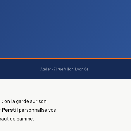
Atelier · 71 rue Villon, Lyon 8e
e : on la garde sur son
r
Perstil
personnalise vos
t haut de gamme.