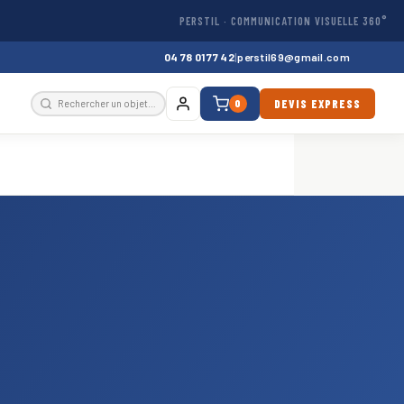
PERSTIL · COMMUNICATION VISUELLE 360°
04 78 01 77 42
|
perstil69@gmail.com
DEVIS EXPRESS
0