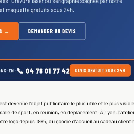
s. Gravure laser ou sérigraphie soignée par notre
s et maquette gratuits sous 24h.
ES →
DEMANDER UN DEVIS
📞 04 78 01 77 42
ONS-EN :
DEVIS GRATUIT SOUS 24H
t devenue l'objet publicitaire le plus utile et le plus visibl
 salle de sport, en réunion, en déplacement. À Lyon, l'atelie
otre logo depuis 1995, du goodie d'accueil au cadeau clien