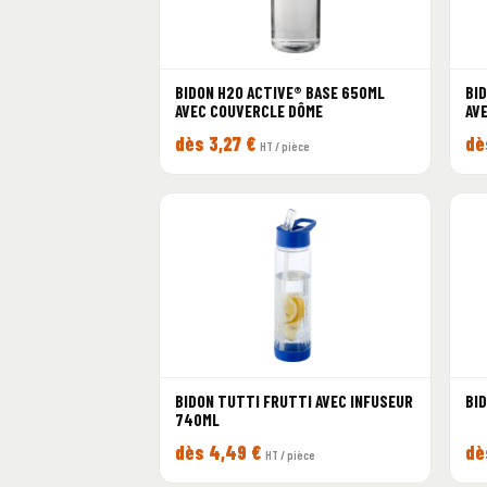
BIDON H2O ACTIVE® BASE 650ML
BI
AVEC COUVERCLE DÔME
AV
dès 3,27 €
dè
HT / pièce
BIDON TUTTI FRUTTI AVEC INFUSEUR
BI
740ML
dès 4,49 €
dè
HT / pièce