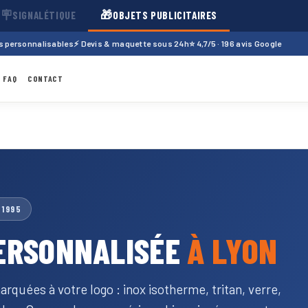
🪧
🎁
SIGNALÉTIQUE
OBJETS PUBLICITAIRES
ts personnalisables
⚡ Devis & maquette sous 24h
⭐ 4,7/5 · 196 avis Google
FAQ
CONTACT
 1995
ERSONNALISÉE
À LYON
rquées à votre logo : inox isotherme, tritan, verre,