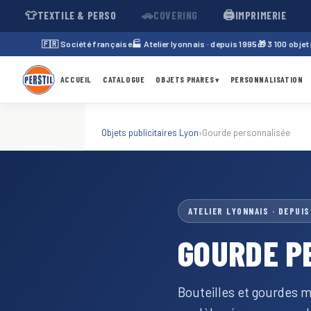
👕
🚗
🖨️
TEXTILE & PERSO
COVERING
IMPRIMERIE
🇫🇷 Société française
🏭 Atelier lyonnais · depuis 1995
🎁 3 100 obje
ACCUEIL
CATALOGUE
OBJETS PHARES
PERSONNALISATION
▾
Objets publicitaires Lyon
›
Gourde personnalisée
ATELIER LYONNAIS · DEPUIS
GOURDE P
Bouteilles et gourdes ma