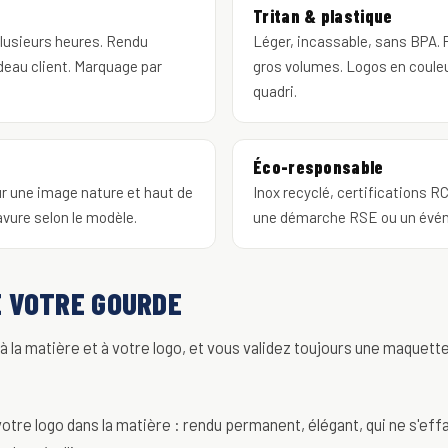
Tritan & plastique
 plusieurs heures. Rendu
Léger, incassable, sans BPA. Pa
deau client. Marquage par
gros volumes. Logos en couleu
quadri.
Éco-responsable
ur une image nature et haut de
Inox recyclé, certifications R
vure selon le modèle.
une démarche RSE ou un évé
E VOTRE GOURDE
 la matière et à votre logo, et vous validez toujours une maquette
 votre logo dans la matière : rendu permanent, élégant, qui ne s'effac