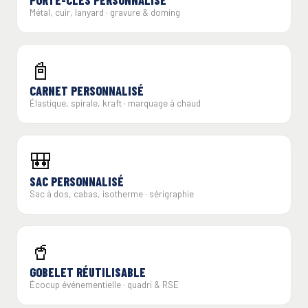
PORTE-CLÉS PERSONNALISÉ
Métal, cuir, lanyard · gravure & doming
📓
CARNET PERSONNALISÉ
Élastique, spirale, kraft · marquage à chaud
🎒
SAC PERSONNALISÉ
Sac à dos, cabas, isotherme · sérigraphie
🥤
GOBELET RÉUTILISABLE
Écocup événementielle · quadri & RSE