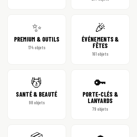
✨
🎉
PREMIUM & OUTILS
ÉVÉNEMENTS &
FÊTES
174 objets
161 objets
💆
🔑
SANTÉ & BEAUTÉ
PORTE-CLÉS &
LANYARDS
98 objets
79 objets