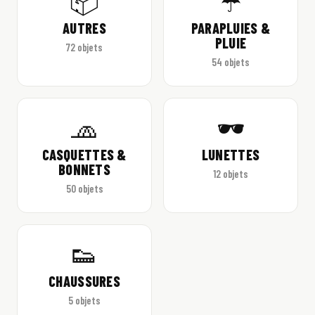
📦
☂️
AUTRES
PARAPLUIES &
PLUIE
72 objets
54 objets
🧢
🕶️
CASQUETTES &
LUNETTES
BONNETS
12 objets
50 objets
👟
CHAUSSURES
5 objets