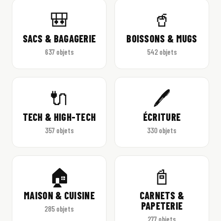
🎒
🥤
SACS & BAGAGERIE
BOISSONS & MUGS
637 objets
542 objets
🔌
🖊️
TECH & HIGH-TECH
ÉCRITURE
357 objets
330 objets
🏠
📓
MAISON & CUISINE
CARNETS &
PAPETERIE
285 objets
277 objets