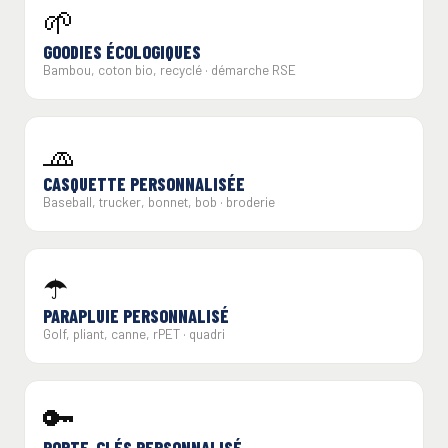
🌱
GOODIES ÉCOLOGIQUES
Bambou, coton bio, recyclé · démarche RSE
🧢
CASQUETTE PERSONNALISÉE
Baseball, trucker, bonnet, bob · broderie
☂️
PARAPLUIE PERSONNALISÉ
Golf, pliant, canne, rPET · quadri
🔑