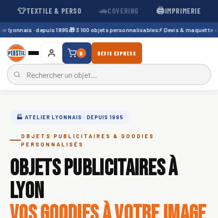
👕
🚗
🖨️
TEXTILE & PERSO
COVERING
IMPRIMERIE
lyonnais · depuis 1995
🎁 3 100 objets personnalisables
⚡ Devis & maquette sous
0
DEVIS EXPRESS
🏭 ATELIER LYONNAIS · DEPUIS 1995
OBJETS PUBLICITAIRES & GOODIES
PERSONNALISÉS
OBJETS PUBLICITAIRES À
LYON
VOS GOODIES À VOTRE IMAGE