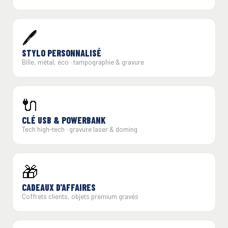
🖊️
STYLO PERSONNALISÉ
Bille, métal, éco · tampographie & gravure
🔌
CLÉ USB & POWERBANK
Tech high-tech · gravure laser & doming
🎁
CADEAUX D'AFFAIRES
Coffrets clients, objets premium gravés