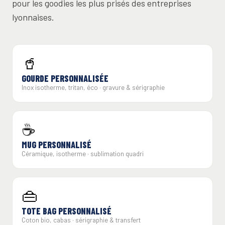
pour les goodies les plus prisés des entreprises
lyonnaises.
🥤
GOURDE PERSONNALISÉE
Inox isotherme, tritan, éco · gravure & sérigraphie
☕
MUG PERSONNALISÉ
Céramique, isotherme · sublimation quadri
👜
TOTE BAG PERSONNALISÉ
Coton bio, cabas · sérigraphie & transfert