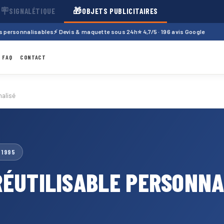
🪧
🎁
SIGNALÉTIQUE
OBJETS PUBLICITAIRES
ts personnalisables
⚡ Devis & maquette sous 24h
⭐ 4,7/5 · 196 avis Google
FAQ
CONTACT
nalisé
 1995
RÉUTILISABLE PERSONN