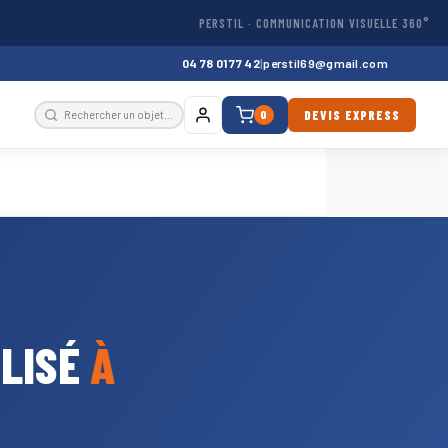
PERSTIL · COMMUNICATION VISUELLE 360°
04 78 01 77 42
|
perstil69@gmail.com
DEVIS EXPRESS
0
ALISÉ
À