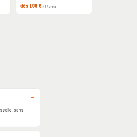
dès 1,08 €
HT / pièce
sselle, sans