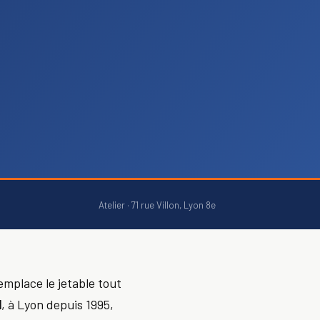
Atelier · 71 rue Villon, Lyon 8e
emplace le jetable tout
l
, à Lyon depuis 1995,