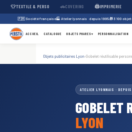
👕
🚗
🖨️
TEXTILE & PERSO
COVERING
IMPRIMERIE
🇫🇷 Société française
🏭 Atelier lyonnais · depuis 1995
🎁 3 100 obje
ACCUEIL
CATALOGUE
OBJETS PHARES
PERSONNALISATION
▾
Objets publicitaires Lyon
›
Gobelet réutilisable person
ATELIER LYONNAIS · DEPUIS
GOBELET 
LYON